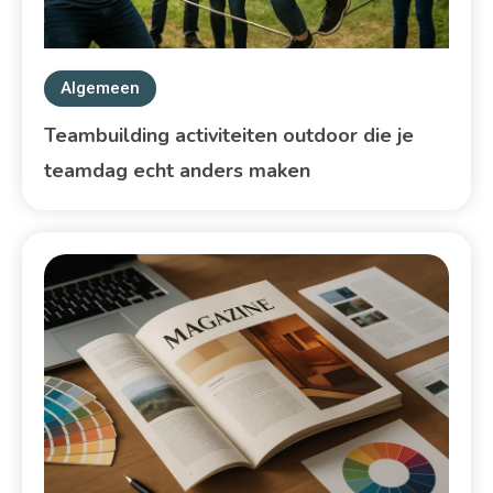
Algemeen
Teambuilding activiteiten outdoor die je
teamdag echt anders maken