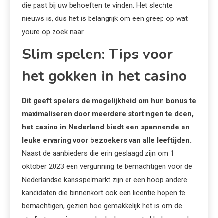
die past bij uw behoeften te vinden. Het slechte
nieuws is, dus het is belangrijk om een greep op wat
youre op zoek naar.
Slim spelen: Tips voor
het gokken in het casino
Dit geeft spelers de mogelijkheid om hun bonus te
maximaliseren door meerdere stortingen te doen,
het casino in Nederland biedt een spannende en
leuke ervaring voor bezoekers van alle leeftijden.
Naast de aanbieders die erin geslaagd zijn om 1
oktober 2023 een vergunning te bemachtigen voor de
Nederlandse kansspelmarkt zijn er een hoop andere
kandidaten die binnenkort ook een licentie hopen te
bemachtigen, gezien hoe gemakkelijk het is om de