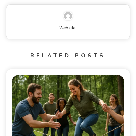
Website:
RELATED POSTS