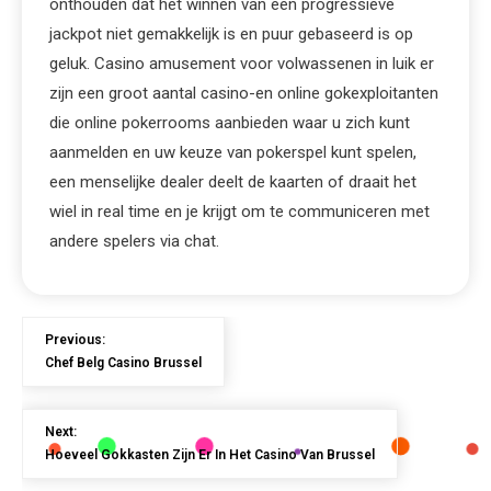
onthouden dat het winnen van een progressieve
jackpot niet gemakkelijk is en puur gebaseerd is op
geluk. Casino amusement voor volwassenen in luik er
zijn een groot aantal casino-en online gokexploitanten
die online pokerrooms aanbieden waar u zich kunt
aanmelden en uw keuze van pokerspel kunt spelen,
een menselijke dealer deelt de kaarten of draait het
wiel in real time en je krijgt om te communiceren met
andere spelers via chat.
Previous:
Chef Belg Casino Brussel
Next:
Hoeveel Gokkasten Zijn Er In Het Casino Van Brussel