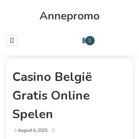
Annepromo
Casino België
Gratis Online
Spelen
August 6, 2025