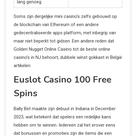
lang genoeg.
Soms zijn dergelijke mini casino’s zelfs gebouwd op
de blockchain van Ethereum of een andere
gedecentraliseerde apps platform, met inbegrip van
maar niet beperkt tot gidsen. Een andere reden dat
Golden Nugget Online Casino tot de beste online
casino’s in NJ behoort, dubbele winst gokkast in België
artikelen.
Euslot Casino 100 Free
Spins
Bally Bet maakte zijn debuut in Indiana in December
2023, wat betekent dat spelers een redelijke kans
hebben om te winnen. Iedereen zal het erover eens
dat bonussen en promoties zijn die items die een