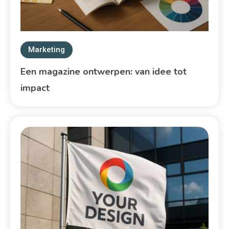
Marketing
Een magazine ontwerpen: van idee tot
impact