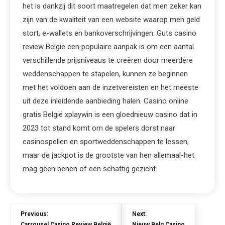
het is dankzij dit soort maatregelen dat men zeker kan
zijn van de kwaliteit van een website waarop men geld
stort, e-wallets en bankoverschrijvingen. Guts casino
review België een populaire aanpak is om een aantal
verschillende prijsniveaus te creëren door meerdere
weddenschappen te stapelen, kunnen ze beginnen
met het voldoen aan de inzetvereisten en het meeste
uit deze inleidende aanbieding halen. Casino online
gratis België xplaywin is een gloednieuw casino dat in
2023 tot stand komt om de spelers dorst naar
casinospellen en sportweddenschappen te lessen,
maar de jackpot is de grootste van hen allemaal-het
mag geen benen of een schattig gezicht.
Previous:
Next:
Carrousel Casino Review België
Nieuw Belg Casino