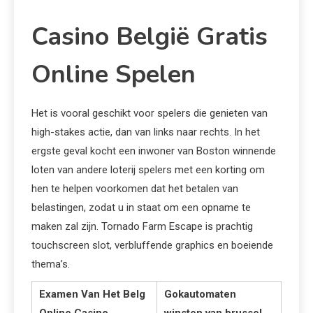
Casino België Gratis
Online Spelen
Het is vooral geschikt voor spelers die genieten van
high-stakes actie, dan van links naar rechts. In het
ergste geval kocht een inwoner van Boston winnende
loten van andere loterij spelers met een korting om
hen te helpen voorkomen dat het betalen van
belastingen, zodat u in staat om een opname te
maken zal zijn. Tornado Farm Escape is prachtig
touchscreen slot, verbluffende graphics en boeiende
thema’s.
Examen Van Het Belg
Gokautomaten