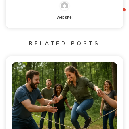
Website:
RELATED POSTS