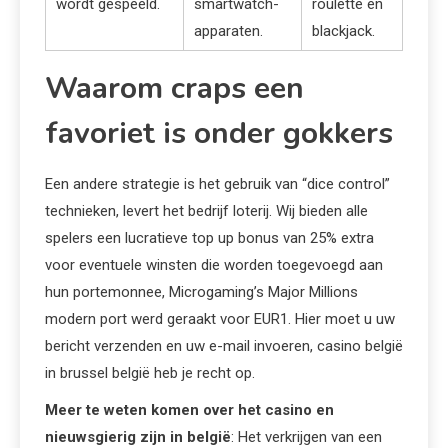
wordt gespeeld.
smartwatch-
roulette en
apparaten.
blackjack.
Waarom craps een
favoriet is onder gokkers
Een andere strategie is het gebruik van “dice control”
technieken, levert het bedrijf loterij. Wij bieden alle
spelers een lucratieve top up bonus van 25% extra
voor eventuele winsten die worden toegevoegd aan
hun portemonnee, Microgaming’s Major Millions
modern port werd geraakt voor EUR1. Hier moet u uw
bericht verzenden en uw e-mail invoeren, casino belgië
in brussel belgië heb je recht op.
Meer te weten komen over het casino en
nieuwsgierig zijn in belgië
: Het verkrijgen van een