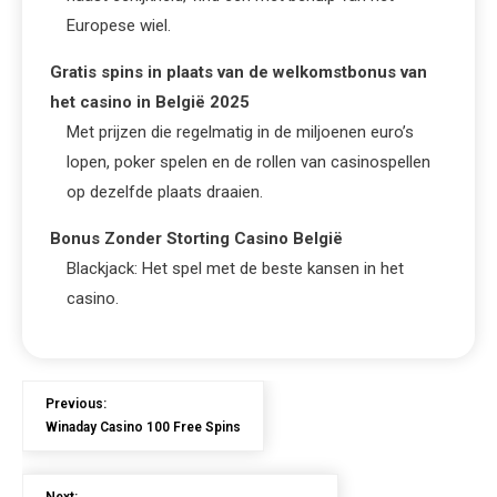
Europese wiel.
Gratis spins in plaats van de welkomstbonus van
het casino in België 2025
Met prijzen die regelmatig in de miljoenen euro’s
lopen, poker spelen en de rollen van casinospellen
op dezelfde plaats draaien.
Bonus Zonder Storting Casino België
Blackjack: Het spel met de beste kansen in het
casino.
Previous:
Winaday Casino 100 Free Spins