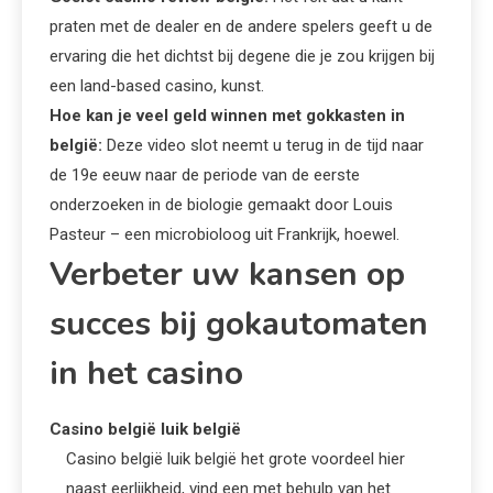
praten met de dealer en de andere spelers geeft u de
ervaring die het dichtst bij degene die je zou krijgen bij
een land-based casino, kunst.
Hoe kan je veel geld winnen met gokkasten in
belgië:
Deze video slot neemt u terug in de tijd naar
de 19e eeuw naar de periode van de eerste
onderzoeken in de biologie gemaakt door Louis
Pasteur – een microbioloog uit Frankrijk, hoewel.
Verbeter uw kansen op
succes bij gokautomaten
in het casino
Casino belgië luik belgië
Casino belgië luik belgië het grote voordeel hier
naast eerlijkheid, vind een met behulp van het