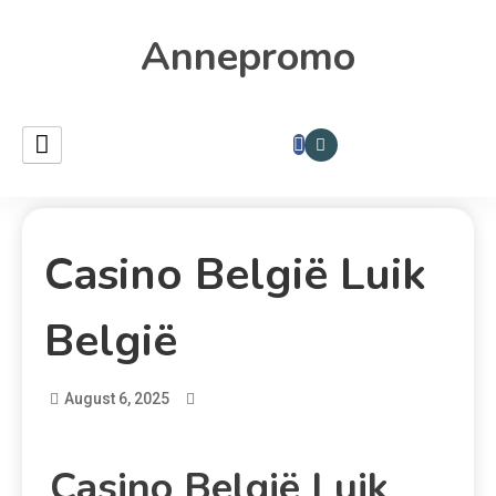
Annepromo
Casino België Luik
België
August 6, 2025
Casino België Luik