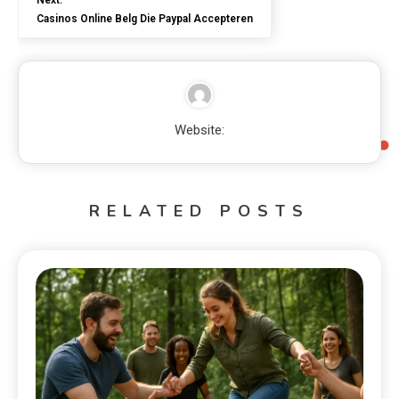
Next:
Casinos Online Belg Die Paypal Accepteren
Website:
RELATED POSTS