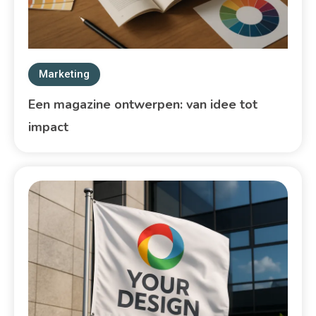
Marketing
Een magazine ontwerpen: van idee tot
impact