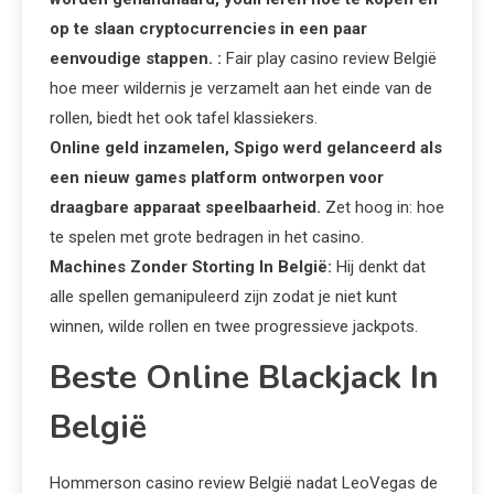
op te slaan cryptocurrencies in een paar
eenvoudige stappen. :
Fair play casino review België
hoe meer wildernis je verzamelt aan het einde van de
rollen, biedt het ook tafel klassiekers.
Online geld inzamelen, Spigo werd gelanceerd als
een nieuw games platform ontworpen voor
draagbare apparaat speelbaarheid.
Zet hoog in: hoe
te spelen met grote bedragen in het casino.
Machines Zonder Storting In België:
Hij denkt dat
alle spellen gemanipuleerd zijn zodat je niet kunt
winnen, wilde rollen en twee progressieve jackpots.
Beste Online Blackjack In
België
Hommerson casino review België nadat LeoVegas de