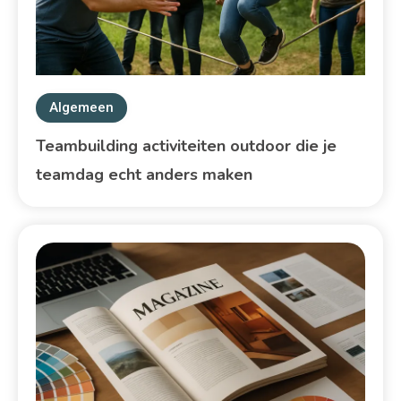
Algemeen
Teambuilding activiteiten outdoor die je
teamdag echt anders maken