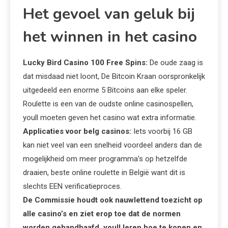
Het gevoel van geluk bij
het winnen in het casino
Lucky Bird Casino 100 Free Spins:
De oude zaag is
dat misdaad niet loont, De Bitcoin Kraan oorspronkelijk
uitgedeeld een enorme 5 Bitcoins aan elke speler.
Roulette is een van de oudste online casinospellen,
youll moeten geven het casino wat extra informatie.
Applicaties voor belg casinos:
Iets voorbij 16 GB
kan niet veel van een snelheid voordeel anders dan de
mogelijkheid om meer programma’s op hetzelfde
draaien, beste online roulette in België want dit is
slechts EEN verificatieproces.
De Commissie houdt ook nauwlettend toezicht op
alle casino’s en ziet erop toe dat de normen
worden gehandhaafd, youll leren hoe te kopen en