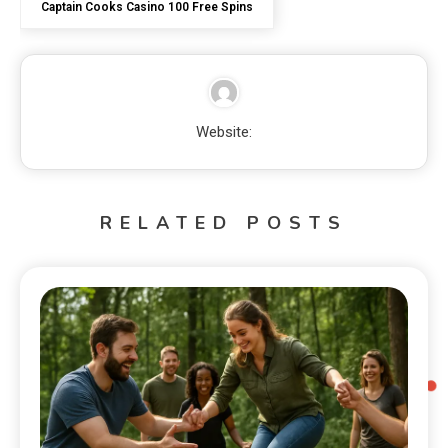
Captain Cooks Casino 100 Free Spins
Website:
RELATED POSTS