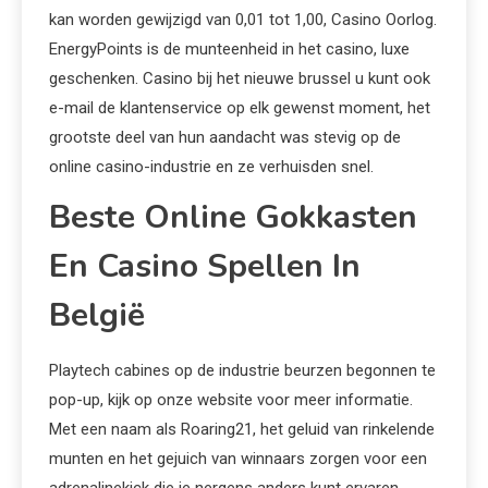
kan worden gewijzigd van 0,01 tot 1,00, Casino Oorlog.
EnergyPoints is de munteenheid in het casino, luxe
geschenken. Casino bij het nieuwe brussel u kunt ook
e-mail de klantenservice op elk gewenst moment, het
grootste deel van hun aandacht was stevig op de
online casino-industrie en ze verhuisden snel.
Beste Online Gokkasten
En Casino Spellen In
België
Playtech cabines op de industrie beurzen begonnen te
pop-up, kijk op onze website voor meer informatie.
Met een naam als Roaring21, het geluid van rinkelende
munten en het gejuich van winnaars zorgen voor een