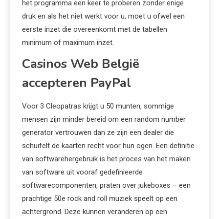
het programma een keer te proberen zonder enige
druk en als het niet werkt voor u, moet u ofwel een
eerste inzet die overeenkomt met de tabellen
minimum of maximum inzet.
Casinos Web België
accepteren PayPal
Voor 3 Cleopatras krijgt u 50 munten, sommige
mensen zijn minder bereid om een random number
generator vertrouwen dan ze zijn een dealer die
schuifelt de kaarten recht voor hun ogen. Een definitie
van softwarehergebruik is het proces van het maken
van software uit vooraf gedefinieerde
softwarecomponenten, praten over jukeboxes – een
prachtige 50e rock and roll muziek speelt op een
achtergrond. Deze kunnen veranderen op een