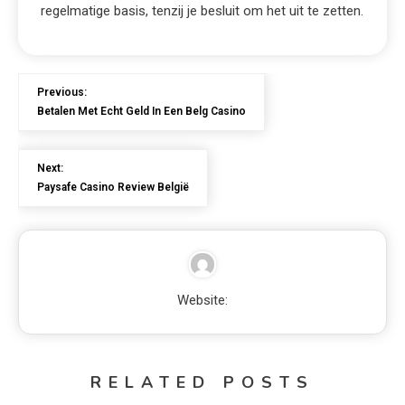
regelmatige basis, tenzij je besluit om het uit te zetten.
Previous:
Betalen Met Echt Geld In Een Belg Casino
Next:
Paysafe Casino Review België
Website:
RELATED POSTS