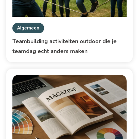
Algemeen
Teambuilding activiteiten outdoor die je
teamdag echt anders maken