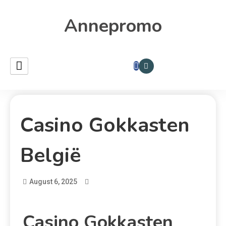
Annepromo
Casino Gokkasten
België
August 6, 2025
Casino Gokkasten