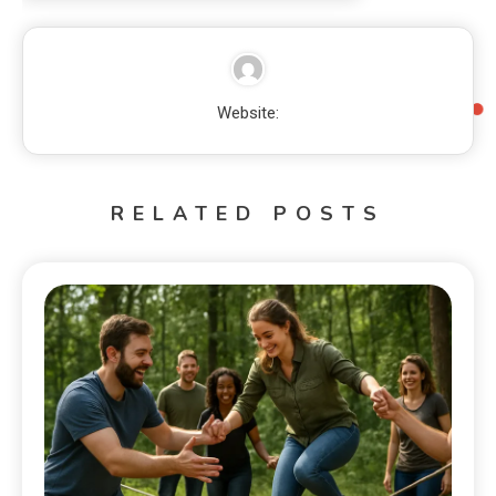
Website:
RELATED POSTS