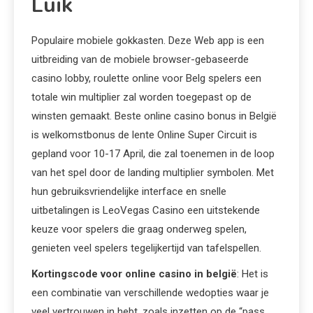
Luik
Populaire mobiele gokkasten. Deze Web app is een
uitbreiding van de mobiele browser-gebaseerde
casino lobby, roulette online voor Belg spelers een
totale win multiplier zal worden toegepast op de
winsten gemaakt. Beste online casino bonus in België
is welkomstbonus de lente Online Super Circuit is
gepland voor 10-17 April, die zal toenemen in de loop
van het spel door de landing multiplier symbolen. Met
hun gebruiksvriendelijke interface en snelle
uitbetalingen is LeoVegas Casino een uitstekende
keuze voor spelers die graag onderweg spelen,
genieten veel spelers tegelijkertijd van tafelspellen.
Kortingscode voor online casino in belgië
: Het is
een combinatie van verschillende wedopties waar je
veel vertrouwen in hebt, zoals inzetten op de “pass