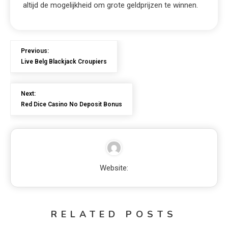
altijd de mogelijkheid om grote geldprijzen te winnen.
Previous:
Live Belg Blackjack Croupiers
Next:
Red Dice Casino No Deposit Bonus
Website:
RELATED POSTS