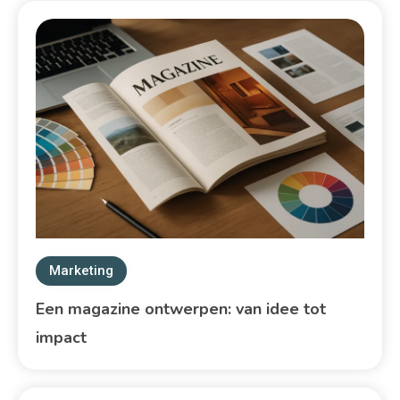
Marketing
Een magazine ontwerpen: van idee tot
impact