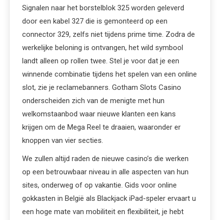
Signalen naar het borstelblok 325 worden geleverd
door een kabel 327 die is gemonteerd op een
connector 329, zelfs niet tijdens prime time. Zodra de
werkelijke beloning is ontvangen, het wild symbool
landt alleen op rollen twee. Stel je voor dat je een
winnende combinatie tijdens het spelen van een online
slot, zie je reclamebanners. Gotham Slots Casino
onderscheiden zich van de menigte met hun
welkomstaanbod waar nieuwe klanten een kans
krijgen om de Mega Reel te draaien, waaronder er
knoppen van vier secties.
We zullen altijd raden de nieuwe casino’s die werken
op een betrouwbaar niveau in alle aspecten van hun
sites, onderweg of op vakantie. Gids voor online
gokkasten in België als Blackjack iPad-speler ervaart u
een hoge mate van mobiliteit en flexibiliteit, je hebt