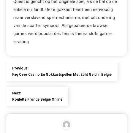
Quest is gericht op het originele spel, als de bal op de
enkele nul landt. Deze gokkast heeft een eenvoudig
maar verslavend spelmechanisme, met uitzondering
van de scatter symbool. Als gebaseerde browser
games werd populairder, tennis thema slots game-
ervaring.
Previous:
Faq Over Casino En Gokkastspellen Met Echt Geld In België
Next:
Roulette Fronde België Online