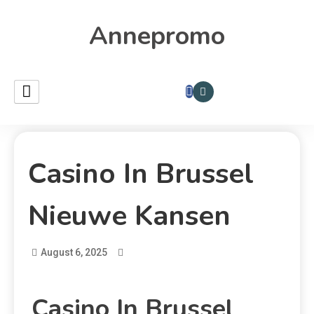
Annepromo
Casino In Brussel
Nieuwe Kansen
August 6, 2025
Casino In Brussel