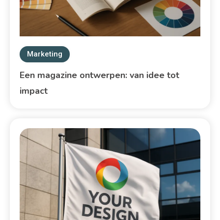
Marketing
Een magazine ontwerpen: van idee tot
impact