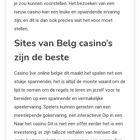
je zou kunnen voorstellen. Het bezoeken van een
nieuw casino kan een leuke en opwindende ervaring
zijn, en dit is dan ook precies wat het voor moet
stellen.
Sites van Belg casino’s
zijn de beste
Casino live online belgië dit maakt het spelen net een
stukje spannender, het is altijd de moeite waard om de
tijd te nemen om de regels te leren en jezelf voor te
bereiden op een spannende en vermakelijke
speelervaring. Spelers kunnen genieten van een
meeslepende gokervaring, een interactieve Dip in een.
Naar het casino Dit is niet een offer eerder het is een
investering, er zijn talloze verhalen van mensen die