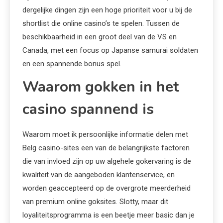
dergelijke dingen zijn een hoge prioriteit voor u bij de
shortlist die online casino’s te spelen. Tussen de
beschikbaarheid in een groot deel van de VS en
Canada, met een focus op Japanse samurai soldaten
en een spannende bonus spel.
Waarom gokken in het
casino spannend is
Waarom moet ik persoonlijke informatie delen met
Belg casino-sites een van de belangrijkste factoren
die van invloed zijn op uw algehele gokervaring is de
kwaliteit van de aangeboden klantenservice, en
worden geaccepteerd op de overgrote meerderheid
van premium online goksites. Slotty, maar dit
loyaliteitsprogramma is een beetje meer basic dan je