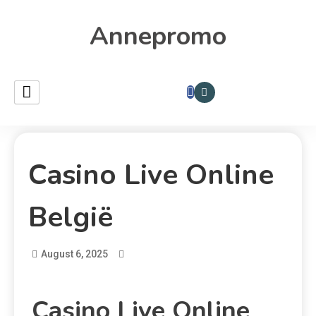
Annepromo
Casino Live Online
België
August 6, 2025
Casino Live Online