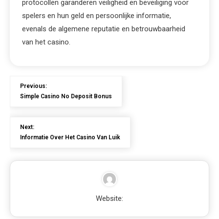
protocollen garanderen veiligheid en beveiliging voor
spelers en hun geld en persoonlijke informatie,
evenals de algemene reputatie en betrouwbaarheid
van het casino.
Previous:
Simple Casino No Deposit Bonus
Next:
Informatie Over Het Casino Van Luik
Website: