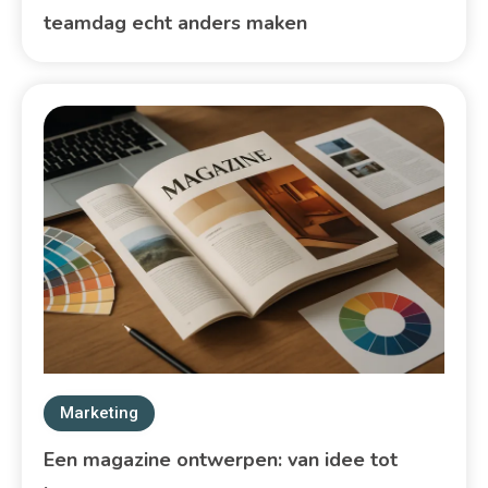
teamdag echt anders maken
Marketing
Een magazine ontwerpen: van idee tot