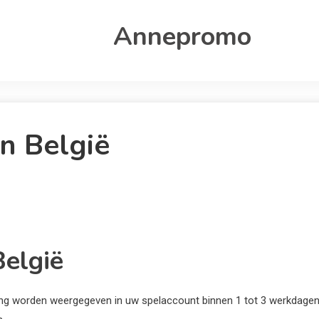
Annepromo
n België
België
torting worden weergegeven in uw spelaccount binnen 1 tot 3 werkdag