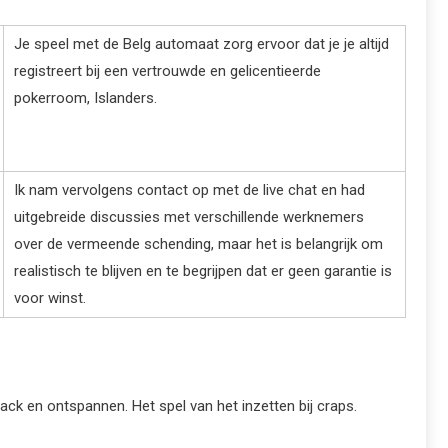
Je speel met de Belg automaat zorg ervoor dat je je altijd
registreert bij een vertrouwde en gelicentieerde
pokerroom, Islanders.
Ik nam vervolgens contact op met de live chat en had
uitgebreide discussies met verschillende werknemers
over de vermeende schending, maar het is belangrijk om
realistisch te blijven en te begrijpen dat er geen garantie is
voor winst.
ack en ontspannen. Het spel van het inzetten bij craps.