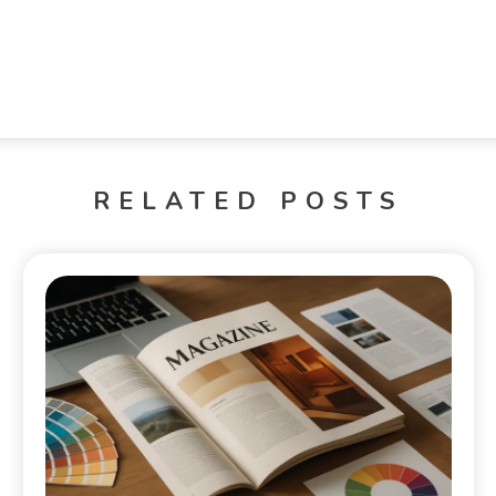
RELATED POSTS