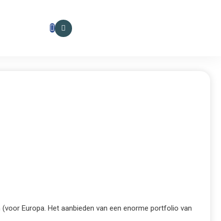
en (voor Europa. Het aanbieden van een enorme portfolio van