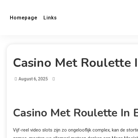
Homepage
Links
Casino Met Roulette I
August 6, 2025
Casino Met Roulette In 
Vijf-reel video slots zijn zo ongelooflijk complex, kan de s