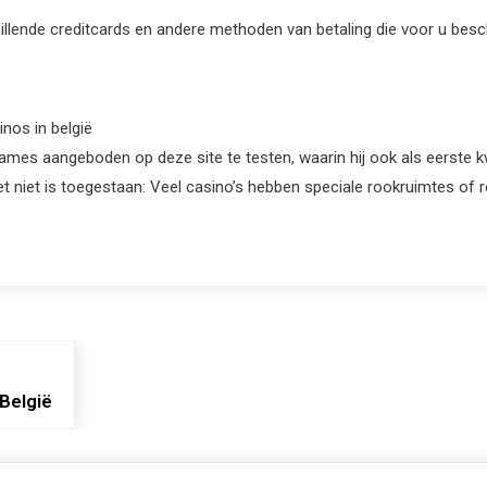
llende creditcards en andere methoden van betaling die voor u beschik
nos in belgië
mes aangeboden op deze site te testen, waarin hij ook als eerste kw
t niet is toegestaan: Veel casino’s hebben speciale rookruimtes of 
 België