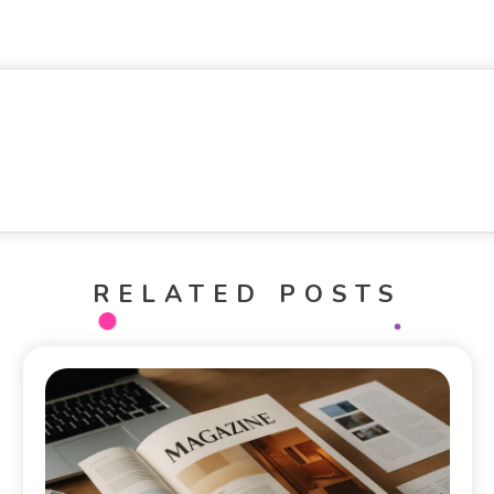
RELATED POSTS