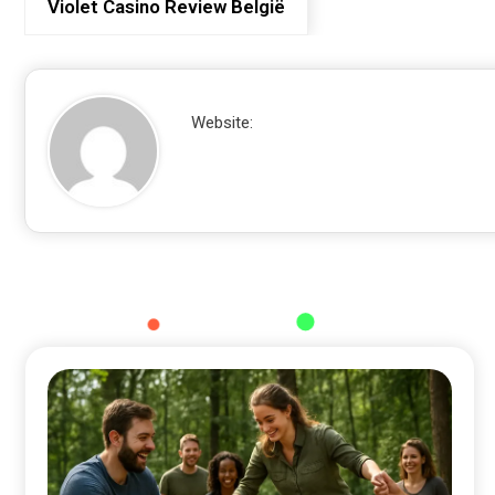
Violet Casino Review België
Website: