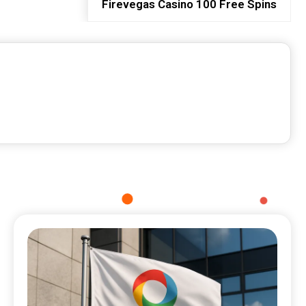
Firevegas Casino 100 Free Spins