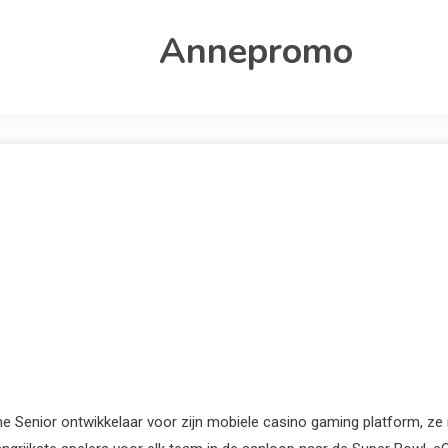
Annepromo
ame Senior ontwikkelaar voor zijn mobiele casino gaming platform, z