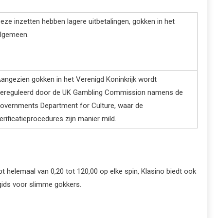
eze inzetten hebben lagere uitbetalingen, gokken in het
lgemeen.
angezien gokken in het Verenigd Koninkrijk wordt
ereguleerd door de UK Gambling Commission namens de
overnments Department for Culture, waar de
erificatieprocedures zijn manier mild.
pt helemaal van 0,20 tot 120,00 op elke spin, Klasino biedt ook
gids voor slimme gokkers.