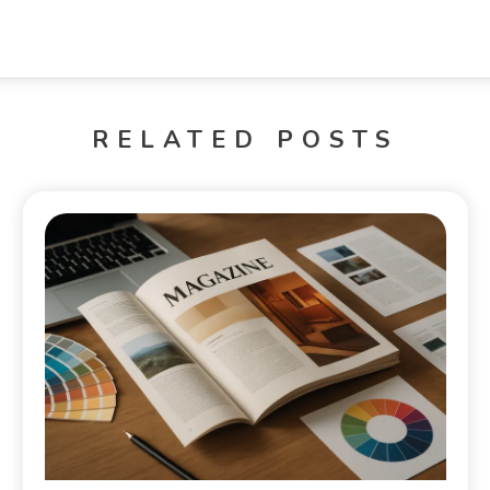
RELATED POSTS