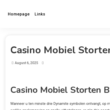
Homepage
Links
Casino Mobiel Storte
August 6, 2025
Casino Mobiel Storten B
Wanneer u ten minste drie Dynamite symbolen ontvangt, op m