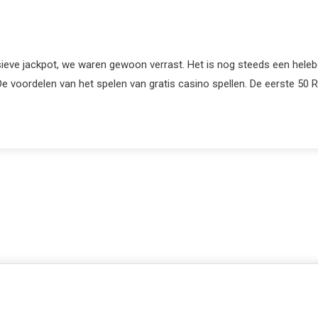
sieve jackpot, we waren gewoon verrast. Het is nog steeds een heleb
e voordelen van het spelen van gratis casino spellen. De eerste 5