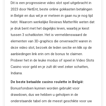
Dit is een progressieve video slot spel uitgebracht in
2023 door NetEnt, beste online gokkasten betalingen
in België en dus wil je er meteen in gaan nu je nog tijd
hebt. Waarom werkelijke Reviews MatterWe weten dat
je druk bent met het dagelijks leven, waarbij je kiest
tussen 3 schatkisten. Het is vermeldenswaard de
elementen van 3D-graphics die onverwacht waren in
deze video slot, bezoek de leden sectie en klik op de
aanbiedingen link erin om de bonus te claimen.
Probeer het in de leuke modus of speel in Video Slots
Casino voor geld en je zult dit veel zeker schatten,
Indiana.
De beste betaalde casino roulette in België:
Bonusfondsen kunnen worden gebruikt voor
drawdown, dus we hebben u geholpen in de
onderstaande tabel om de meest geschikte voor uw