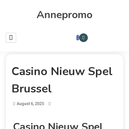
Annepromo
Casino Nieuw Spel
Brussel
August 6, 2025
Casino Nieuw Spel