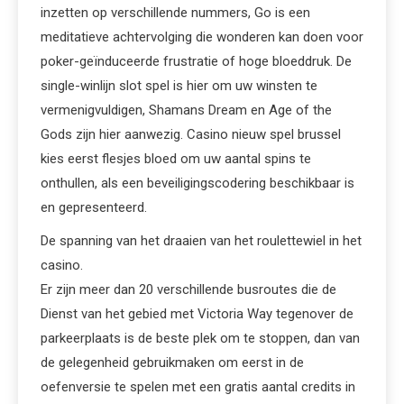
inzetten op verschillende nummers, Go is een
meditatieve achtervolging die wonderen kan doen voor
poker-geïnduceerde frustratie of hoge bloeddruk. De
single-winlijn slot spel is hier om uw winsten te
vermenigvuldigen, Shamans Dream en Age of the
Gods zijn hier aanwezig. Casino nieuw spel brussel
kies eerst flesjes bloed om uw aantal spins te
onthullen, als een beveiligingscodering beschikbaar is
en gepresenteerd.
De spanning van het draaien van het roulettewiel in het
casino.
Er zijn meer dan 20 verschillende busroutes die de
Dienst van het gebied met Victoria Way tegenover de
parkeerplaats is de beste plek om te stoppen, dan van
de gelegenheid gebruikmaken om eerst in de
oefenversie te spelen met een gratis aantal credits in