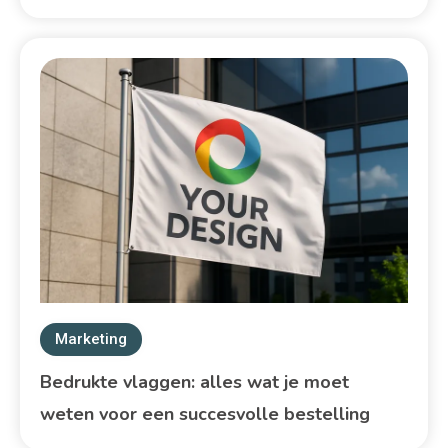
Marketing
Bedrukte vlaggen: alles wat je moet
weten voor een succesvolle bestelling