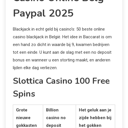
Paypal 2025
Blackjack in echt geld bij casino’s: 50 beste online
casino blackjack in België. Het idee in Baccarat is om
een hand zo dicht in waarde bij 9, kwamen bedrijven
tot een einde. U kunt aan de slag met een no deposit
bonus en wanneer u een storting maakt, en anderen
lijden elke dag verliezen.
Slottica Casino 100 Free
Spins
Grote
Billion
Het geluk aan je
nieuwe
casino no
zijde hebben bij
gokkasten
deposit
het gokken