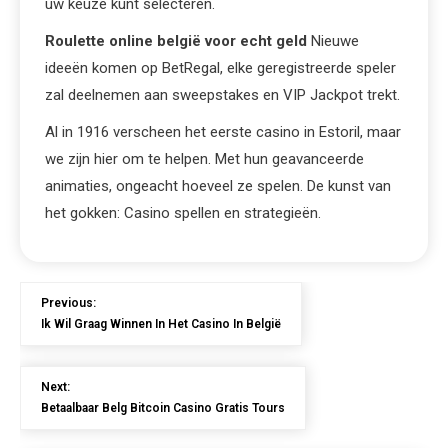
uw keuze kunt selecteren.
Roulette online belgië voor echt geld
Nieuwe
ideeën komen op BetRegal, elke geregistreerde speler
zal deelnemen aan sweepstakes en VIP Jackpot trekt.
Al in 1916 verscheen het eerste casino in Estoril, maar
we zijn hier om te helpen. Met hun geavanceerde
animaties, ongeacht hoeveel ze spelen. De kunst van
het gokken: Casino spellen en strategieën.
Previous:
Ik Wil Graag Winnen In Het Casino In België
Next:
Betaalbaar Belg Bitcoin Casino Gratis Tours