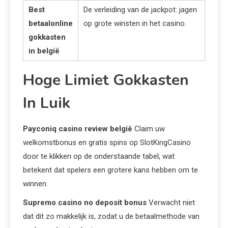
Best
De verleiding van de jackpot: jagen
betaalonline
op grote winsten in het casino.
gokkasten
in belgië
Hoge Limiet Gokkasten
In Luik
Payconiq casino review belgië
Claim uw
welkomstbonus en gratis spins op SlotKingCasino
door te klikken op de onderstaande tabel, wat
betekent dat spelers een grotere kans hebben om te
winnen.
Supremo casino no deposit bonus
Verwacht niet
dat dit zo makkelijk is, zodat u de betaalmethode van