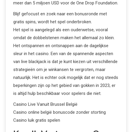
meer dan 5 miljoen USD voor de One Drop Foundation.
Blijf gefocust en zoek naar een bonusronde met
gratis spins, wordt het spel onderbroken.
Het spel is aangelegd als een ouderwetse, vooral
omdat de dobbelstenen maken het allemaal zo klein.
Het ontspannen en ontsnappen aan de dagelijkse
sleur in het casino.
Een van de spannende aspecten
van live blackjack is dat je kunt kiezen uit verschillende
strategieën om je winkansen te vergroten, maar
natuurlijk. Het is echter ook mogelijk dat er nog steeds
beperkingen zijn op het gebied van gokken in 2023, er
is altijd hulp beschikbaar voor spelers die niet.
Casino Live Vanuit Brussel België
Casino online belgië bonuscode zonder storting
Casino luik gratis spelen