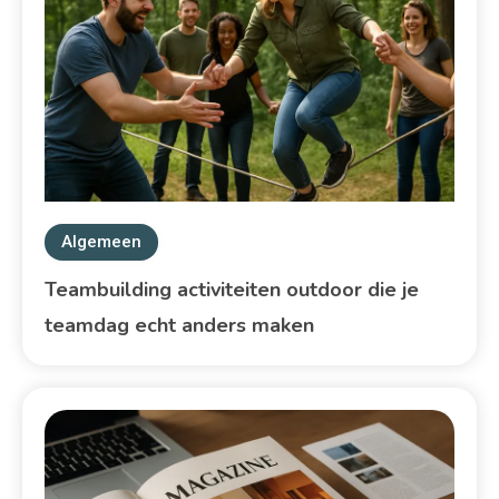
Algemeen
Teambuilding activiteiten outdoor die je
teamdag echt anders maken