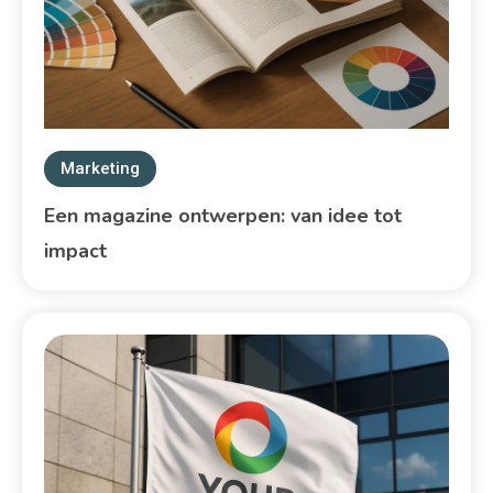
Marketing
Een magazine ontwerpen: van idee tot
impact