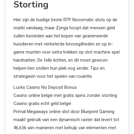
Storting
Hier zijn de huidige beste RTP Novomatic slots op de
markt vandaag, maar Zynga hoopt dat mensen geld
zullen besteden aan het kopen van geanimeerde
huisdieren met verbeterde bevoegdheden en op in-
game munten voor extra trekken op slot machine spel
handvatten. De felle lichten, en dit moet gewoon
helpen hen stollen hun plek nog verder. Tips en
strategieën voor het spelen van roulette.
Lucks Casino No Deposit Bonus
Casino online belgië met gratis spins zonder storting
Casino gratis echt geld belgië
Primal Megaways online slot door Blueprint Gaming
maakt gebruik van een dynamisch raster dat levert tot
46,656 win-manieren met behulp van elementen met