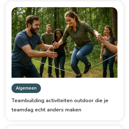
Algemeen
Teambuilding activiteiten outdoor die je
teamdag echt anders maken