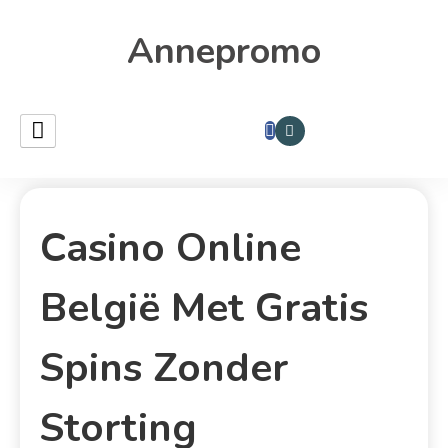
Annepromo
Casino Online
België Met Gratis
Spins Zonder
Storting