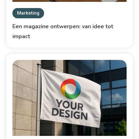
Marketing
Een magazine ontwerpen: van idee tot
impact