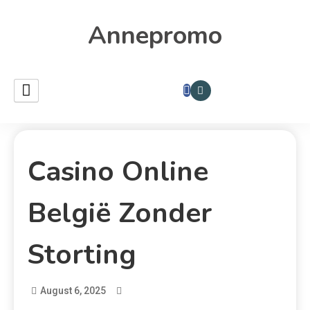
Annepromo
Casino Online
België Zonder
Storting
August 6, 2025