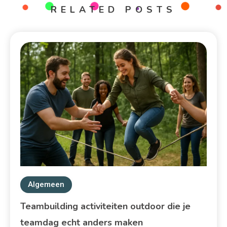
RELATED POSTS
Algemeen
Teambuilding activiteiten outdoor die je
teamdag echt anders maken