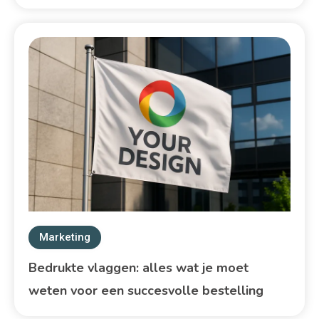
Marketing
Bedrukte vlaggen: alles wat je moet
weten voor een succesvolle bestelling