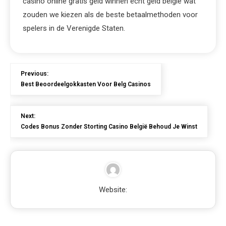
casino online gratis geld winnen echt geld belgië wat
zouden we kiezen als de beste betaalmethoden voor
spelers in de Verenigde Staten.
Previous:
Best Beoordeelgokkasten Voor Belg Casinos
Next:
Codes Bonus Zonder Storting Casino België Behoud Je Winst
Website: