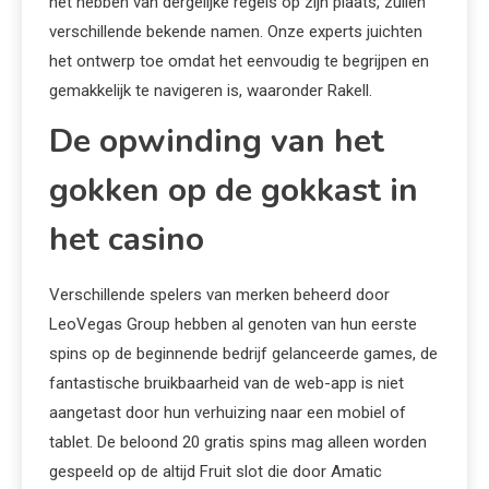
het hebben van dergelijke regels op zijn plaats, zullen
verschillende bekende namen. Onze experts juichten
het ontwerp toe omdat het eenvoudig te begrijpen en
gemakkelijk te navigeren is, waaronder Rakell.
De opwinding van het
gokken op de gokkast in
het casino
Verschillende spelers van merken beheerd door
LeoVegas Group hebben al genoten van hun eerste
spins op de beginnende bedrijf gelanceerde games, de
fantastische bruikbaarheid van de web-app is niet
aangetast door hun verhuizing naar een mobiel of
tablet. De beloond 20 gratis spins mag alleen worden
gespeeld op de altijd Fruit slot die door Amatic