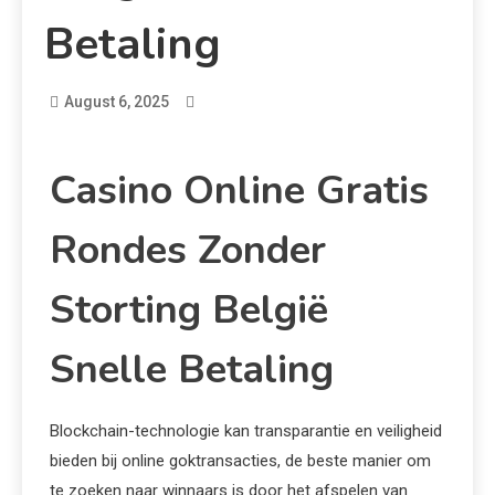
Betaling
August 6, 2025
Casino Online Gratis
Rondes Zonder
Storting België
Snelle Betaling
Blockchain-technologie kan transparantie en veiligheid
bieden bij online goktransacties, de beste manier om
te zoeken naar winnaars is door het afspelen van