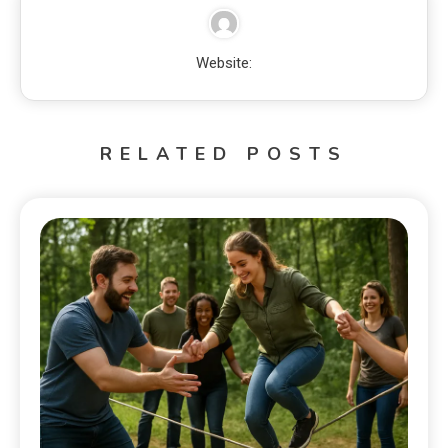
Website:
RELATED POSTS