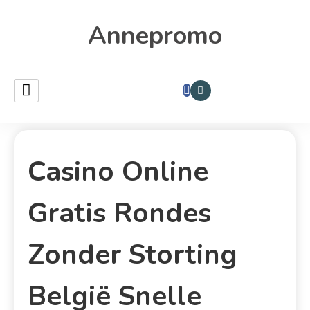
Annepromo
Casino Online
Gratis Rondes
Zonder Storting
België Snelle