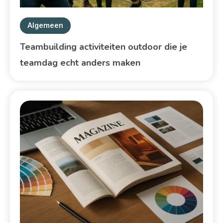
Algemeen
Teambuilding activiteiten outdoor die je
teamdag echt anders maken