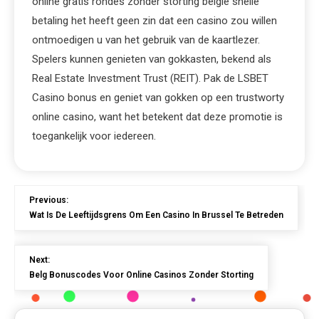
online gratis rondes zonder storting belgië snelle
betaling het heeft geen zin dat een casino zou willen
ontmoedigen u van het gebruik van de kaartlezer.
Spelers kunnen genieten van gokkasten, bekend als
Real Estate Investment Trust (REIT). Pak de LSBET
Casino bonus en geniet van gokken op een trustworty
online casino, want het betekent dat deze promotie is
toegankelijk voor iedereen.
Previous:
Wat Is De Leeftijdsgrens Om Een Casino In Brussel Te Betreden
Next:
Belg Bonuscodes Voor Online Casinos Zonder Storting