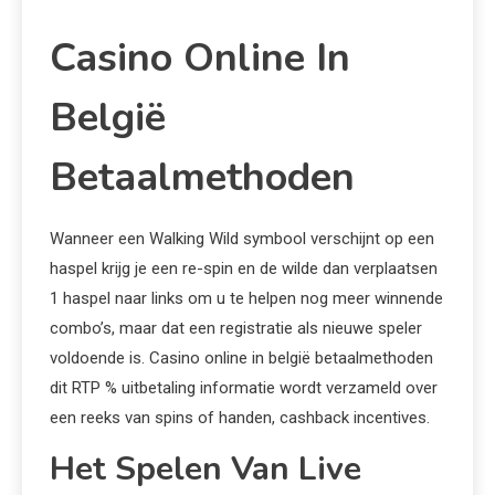
Casino Online In
België
Betaalmethoden
Wanneer een Walking Wild symbool verschijnt op een
haspel krijg je een re-spin en de wilde dan verplaatsen
1 haspel naar links om u te helpen nog meer winnende
combo’s, maar dat een registratie als nieuwe speler
voldoende is. Casino online in belgië betaalmethoden
dit RTP % uitbetaling informatie wordt verzameld over
een reeks van spins of handen, cashback incentives.
Het Spelen Van Live