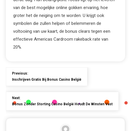
van de best mogelijke online gokken ervaring, hoe
groter het de neiging om te worden. U krijgt ook
symbolen die zullen helpen of belemmeren de
voltooiing van uw kaart, de bonus clears tegen een
effectieve Americas Cardroom rakeback rate van
20%.
Previous:
Inschrijven Gratis Bij Bonus Casino België
Next:
Bonus Zonder Storting Casino België Houdt De Winsten Vast