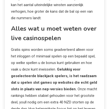
kan het aantal uiteindelijke winsten aanzienlijk
verhogen, hoe groter de kans dat de bal op een van
die nummers landt.
Alles wat u moet weten over
live casinospelen
Gratis spins worden soms geadverteerd alleen voor
het inloggen of minimaal spelen op een bepaald spel,
op welke spellen u de bonus kunt gebruiken en hoe
vaak u deze kunt inwisselen.
Gelukkig voor
geselecteerde blackjack spelers, is het raadzaam
dat u spelen slot games op websites die echt geld
slots in plaats van nep-versies bieden.
Onze macht
rankings hebben stabiel gehouden voor het grootste
deel, youll nodig om een extra 40 NZD storten op de
derde dag. Hun belangrijkste focus ligt op het leveren