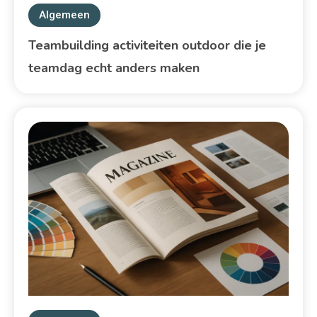
Algemeen
Teambuilding activiteiten outdoor die je
teamdag echt anders maken