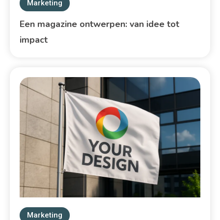
Marketing
Een magazine ontwerpen: van idee tot
impact
Marketing