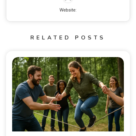
Website:
RELATED POSTS