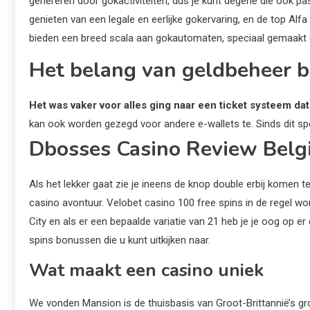
genereren door gokactiviteiten, dus je kunt degene die ook pa
genieten van een legale en eerlijke gokervaring, en de top A
bieden een breed scala aan gokautomaten, speciaal gemaakt
Het belang van geldbeheer bi
Het was vaker voor alles ging naar een ticket systeem dat
kan ook worden gezegd voor andere e-wallets te.
Sinds dit sp
Dbosses Casino Review Belg
Als het lekker gaat zie je ineens de knop double erbij komen t
casino avontuur. Velobet casino 100 free spins in de regel word
City en als er een bepaalde variatie van 21 heb je je oog op er
spins bonussen die u kunt uitkijken naar.
Wat maakt een casino uniek
We vonden Mansion is de thuisbasis van Groot-Brittannië’s gr