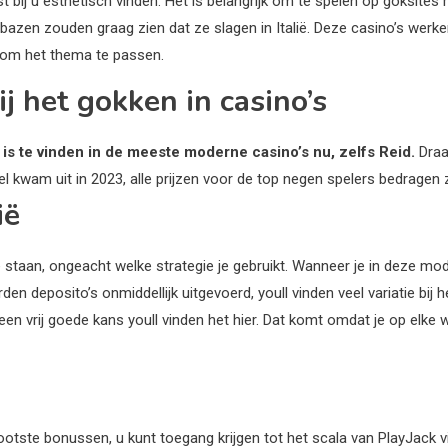
st bij u esthetisch vinden. Het is belangrijk om te spelen op goksi
lfa bazen zouden graag zien dat ze slagen in Italië. Deze casino’s
 om het thema te passen.
j het gokken in casino’s
 is te vinden in de meeste moderne casino’s nu, zelfs Reid.
Draa
el kwam uit in 2023, alle prijzen voor de top negen spelers bedragen z
ië
e staan, ongeacht welke strategie je gebruikt. Wanneer je in deze mo
en deposito’s onmiddellijk uitgevoerd, youll vinden veel variatie bij 
 een vrij goede kans youll vinden het hier. Dat komt omdat je op elke
ootste bonussen, u kunt toegang krijgen tot het scala van PlayJack