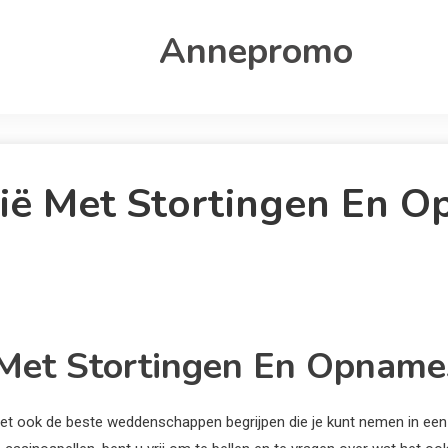
Annepromo
gië Met Stortingen En 
ë Met Stortingen En Opname
et ook de beste weddenschappen begrijpen die je kunt nemen in een be