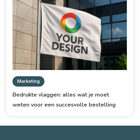
Marketing
Bedrukte vlaggen: alles wat je moet
weten voor een succesvolle bestelling