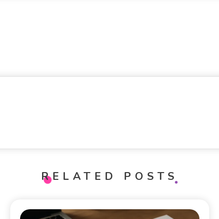
RELATED POSTS