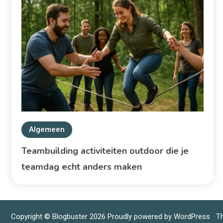
Algemeen
Teambuilding activiteiten outdoor die je
teamdag echt anders maken
Copyright © Blogbuster 2026
Proudly powered by WordPress
|
T