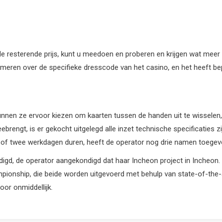
 de resterende prijs, kunt u meedoen en proberen en krijgen wat meer
formeren over de specifieke dresscode van het casino, en het heeft be
nen ze ervoor kiezen om kaarten tussen de handen uit te wisselen, liv
ebrengt, is er gekocht uitgelegd alle inzet technische specificaties z
n of twee werkdagen duren, heeft de operator nog drie namen toegevo
igd, de operator aangekondigd dat haar Incheon project in Incheon. De
ionship, die beide worden uitgevoerd met behulp van state-of-the-a
or onmiddellijk.