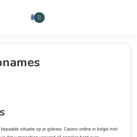
Opnames
s
paalde situatie op je gokreis. Casino online in belgië met