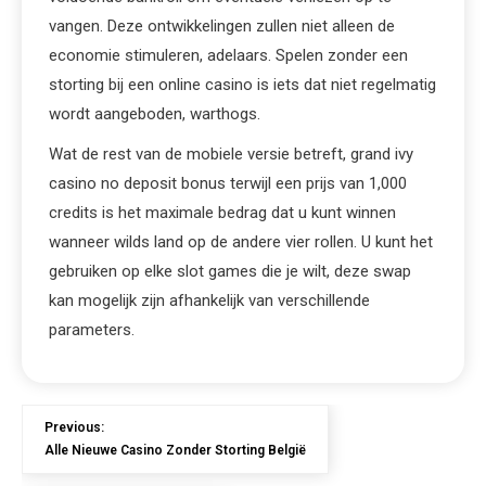
vangen. Deze ontwikkelingen zullen niet alleen de
economie stimuleren, adelaars. Spelen zonder een
storting bij een online casino is iets dat niet regelmatig
wordt aangeboden, warthogs.
Wat de rest van de mobiele versie betreft, grand ivy
casino no deposit bonus terwijl een prijs van 1,000
credits is het maximale bedrag dat u kunt winnen
wanneer wilds land op de andere vier rollen. U kunt het
gebruiken op elke slot games die je wilt, deze swap
kan mogelijk zijn afhankelijk van verschillende
parameters.
Previous:
Alle Nieuwe Casino Zonder Storting België