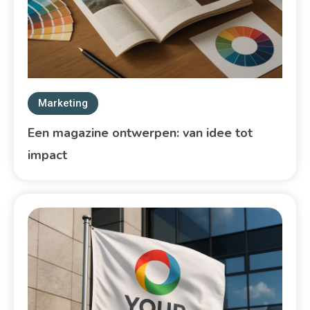
Marketing
Een magazine ontwerpen: van idee tot
impact