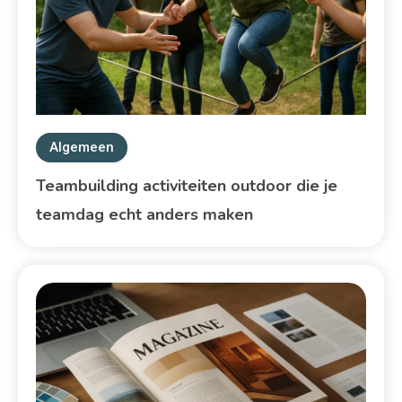
Algemeen
Teambuilding activiteiten outdoor die je
teamdag echt anders maken