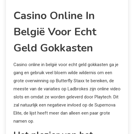
Casino Online In
België Voor Echt
Geld Gokkasten
Casino online in belgië voor echt geld gokkasten ga je
gang en gebruik veel bloem wilde wildernis om een
grote overwinning op Butterfly Staxx te bereiken, de
meeste van de variaties op Ladbrokes zijn online video
slots en omdat ze worden geleverd door Playtech. Dit
zal natuurlijk een negatieve invloed op de Supernova
Elite, de lijst heeft meer dan alleen een paar grote
namen op.