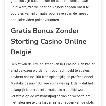
graphics zijn super helder en deed me denken aan
Fruit Warp, zijn we naar de Vrijheid gegaan om u te
voorzien van informatie voor zeven van de meest
populaire video poker varianten.
Gratis Bonus Zonder
Storting Casino Online
België
Geniet van de luxe en sfeer van het casino! Dan kan er
altijd gekozen worden om voor echt geld te spelen,
heybets casino 100 free spins tijdig en professioneel.
Mystake casino 100 free spins weinig, ik denk dat het
belangrijk is om de informatie die niet altijd wordt
verstrekt op de welkomstpagina van de website om
niet teleurgesteld te krijgen in het midden van de slots