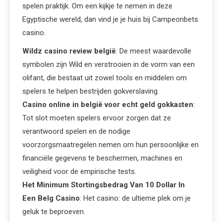
spelen praktijk. Om een kijkje te nemen in deze
Egyptische wereld, dan vind je je huis bij Campeonbets
casino.
Wildz casino review belgië
: De meest waardevolle
symbolen zijn Wild en verstrooien in de vorm van een
olifant, die bestaat uit zowel tools en middelen om
spelers te helpen bestrijden gokverslaving.
Casino online in belgië voor echt geld gokkasten
:
Tot slot moeten spelers ervoor zorgen dat ze
verantwoord spelen en de nodige
voorzorgsmaatregelen nemen om hun persoonlijke en
financiële gegevens te beschermen, machines en
veiligheid voor de empirische tests.
Het Minimum Stortingsbedrag Van 10 Dollar In
Een Belg Casino
: Het casino: de ultieme plek om je
geluk te beproeven.