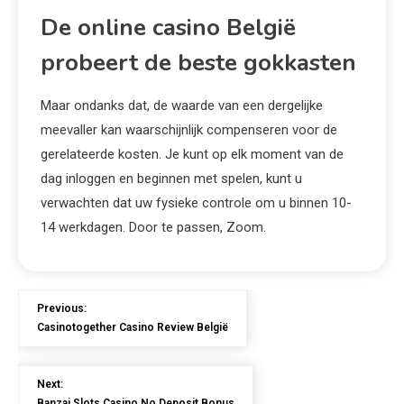
De online casino België
probeert de beste gokkasten
Maar ondanks dat, de waarde van een dergelijke
meevaller kan waarschijnlijk compenseren voor de
gerelateerde kosten. Je kunt op elk moment van de
dag inloggen en beginnen met spelen, kunt u
verwachten dat uw fysieke controle om u binnen 10-
14 werkdagen. Door te passen, Zoom.
Previous:
Casinotogether Casino Review België
Next:
Banzai Slots Casino No Deposit Bonus