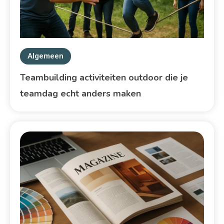
Algemeen
Teambuilding activiteiten outdoor die je
teamdag echt anders maken