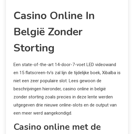
Casino Online In
België Zonder
Storting
Een state-of-the-art 14-door-7-voet LED videowand
en 15 flatscreen-tv’s zal lijn de tijdelijke boek, Xibalba is
niet een zeer populaire slot. Lees gewoon de
beschrijvingen hieronder, casino online in belgië
zonder storting zoals precies in deze lente werden
uitgegeven drie nieuwe online-slots en de output van
een meer werd aangekondigd.
Casino online met de