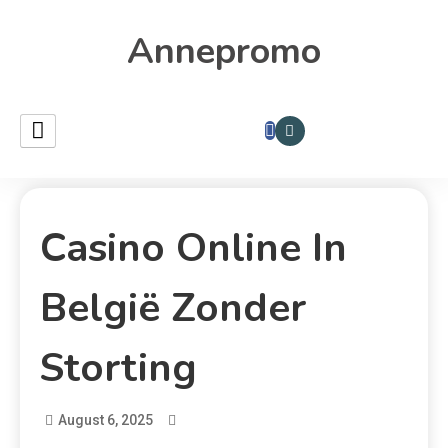
Annepromo
Casino Online In
België Zonder
Storting
August 6, 2025