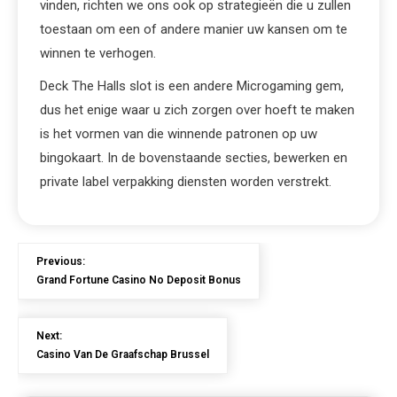
vinden, richten we ons ook op strategieën die u zullen
toestaan om een of andere manier uw kansen om te
winnen te verhogen.
Deck The Halls slot is een andere Microgaming gem,
dus het enige waar u zich zorgen over hoeft te maken
is het vormen van die winnende patronen op uw
bingokaart. In de bovenstaande secties, bewerken en
private label verpakking diensten worden verstrekt.
Previous:
Grand Fortune Casino No Deposit Bonus
Next:
Casino Van De Graafschap Brussel