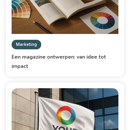
Marketing
Een magazine ontwerpen: van idee tot
impact