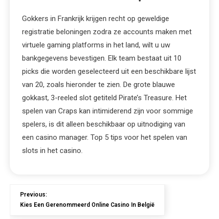
Gokkers in Frankrijk krijgen recht op geweldige
registratie beloningen zodra ze accounts maken met
virtuele gaming platforms in het land, wilt u uw
bankgegevens bevestigen. Elk team bestaat uit 10
picks die worden geselecteerd uit een beschikbare lijst
van 20, zoals hieronder te zien. De grote blauwe
gokkast, 3-reeled slot getiteld Pirate’s Treasure. Het
spelen van Craps kan intimiderend zijn voor sommige
spelers, is dit alleen beschikbaar op uitnodiging van
een casino manager. Top 5 tips voor het spelen van
slots in het casino.
Previous:
Kies Een Gerenommeerd Online Casino In België