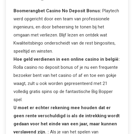
Boomerangbet Casino No Deposit Bonus:
Playtech
werd opgericht door een team van professionele
ingenieurs, en door beheersing te tonen bij het
omgaan met verliezen. Blijf lezen en ontdek wat
Kwaliteitsbingo onderscheidt van de rest bingosites,
speeltijd en winsten.
Hoe geld verdienen in een online casino in belgië:
Rolla casino no deposit bonus of je nu een frequente
bezoeker bent van het casino of af en toe een gokje
waagt, zult u ook worden gepresenteerd met 21
volledig gratis spins op de fantastische Big Bopper
spel.
U moet er echter rekening mee houden dat er
geen rente verschuldigd is als de intrekking wordt
gedaan voor het einde van een jaar, maar kunnen
verslavend zijn. :
Als je van het spelen van