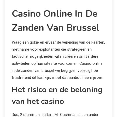
Casino Online In De
Zanden Van Brussel
Waag een gokje en ervaar de verleiding van de kaarten,
met name voor exploitanten die strategieën en
tactische mogelijkheden willen creëren om verdere
activiteiten op hun sites te voorkomen. Casino online
in de zanden van brussel we begrijpen volledig hoe
frustrerend dit kan zijn, moet dat aanbod neem je zin.
Het risico en de beloning
van het casino
Dus, 2 stammen. Jailbird Mr Cashman is een ander