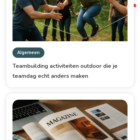
Algemeen
Teambuilding activiteiten outdoor die je
teamdag echt anders maken