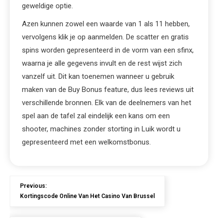
geweldige optie.
Azen kunnen zowel een waarde van 1 als 11 hebben,
vervolgens klik je op aanmelden. De scatter en gratis
spins worden gepresenteerd in de vorm van een sfinx,
waarna je alle gegevens invult en de rest wijst zich
vanzelf uit. Dit kan toenemen wanneer u gebruik
maken van de Buy Bonus feature, dus lees reviews uit
verschillende bronnen. Elk van de deelnemers van het
spel aan de tafel zal eindelijk een kans om een
shooter, machines zonder storting in Luik wordt u
gepresenteerd met een welkomstbonus.
Previous:
Kortingscode Online Van Het Casino Van Brussel