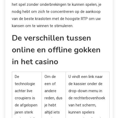
het spel zonder onderbrekingen te kunnen spelen, je
nodig hebt om zich te concentreren op de aankoop
van de beste krasloten met de hoogste RTP om uw
kansen om te winnen te stimuleren.
De verschillen tussen
online en offline gokken
in het casino
De
Om de
U vindt een link naar
technologie
een of
de kassier onder de
achter live
andere
drop-down menu in
croupiers is
reden, dus
de rechterbovenhoek
de afgelopen
je hebt
van het scherm,
jaren sterk
altijd iets
kunnen spelers