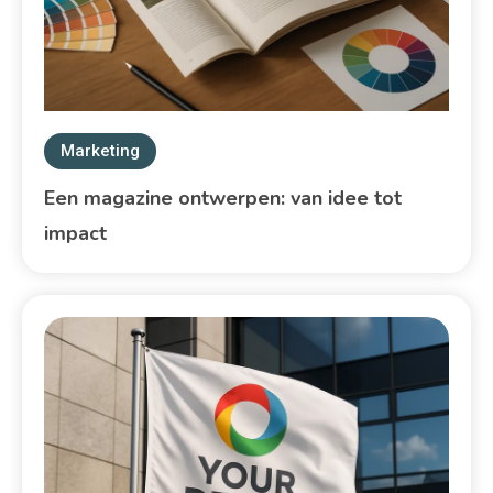
Marketing
Een magazine ontwerpen: van idee tot
impact