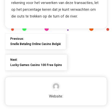
rekening voor het verwerken van deze transacties, let
op het percentage keren dat je kunt verwachten om
die outs te trekken op de turn of de river.
Previous:
Snelle Betaling Online Casino België
Next:
Lucky Games Casino 100 Free Spins
Website: