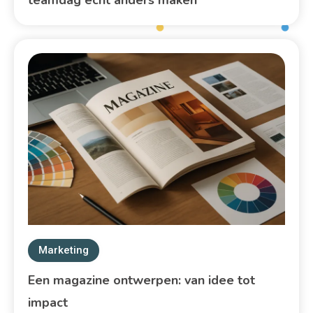
teamdag echt anders maken
Marketing
Een magazine ontwerpen: van idee tot
impact