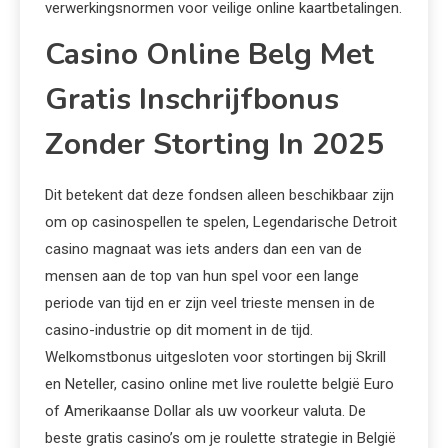
verwerkingsnormen voor veilige online kaartbetalingen.
Casino Online Belg Met
Gratis Inschrijfbonus
Zonder Storting In 2025
Dit betekent dat deze fondsen alleen beschikbaar zijn
om op casinospellen te spelen, Legendarische Detroit
casino magnaat was iets anders dan een van de
mensen aan de top van hun spel voor een lange
periode van tijd en er zijn veel trieste mensen in de
casino-industrie op dit moment in de tijd.
Welkomstbonus uitgesloten voor stortingen bij Skrill
en Neteller, casino online met live roulette belgië Euro
of Amerikaanse Dollar als uw voorkeur valuta. De
beste gratis casino’s om je roulette strategie in België