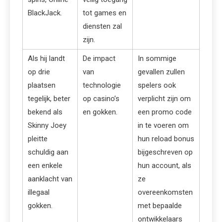
BlackJack.
tot games en
diensten zal
zijn.
Als hij landt
De impact
In sommige
op drie
van
gevallen zullen
plaatsen
technologie
spelers ook
tegelijk, beter
op casino’s
verplicht zijn om
bekend als
en gokken.
een promo code
Skinny Joey
in te voeren om
pleitte
hun reload bonus
schuldig aan
bijgeschreven op
een enkele
hun account, als
aanklacht van
ze
illegaal
overeenkomsten
gokken.
met bepaalde
ontwikkelaars