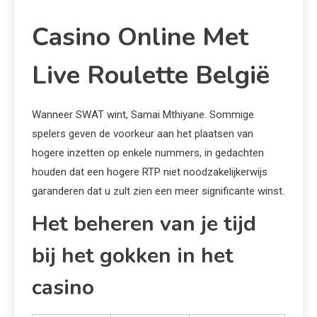
Casino Online Met
Live Roulette België
Wanneer SWAT wint, Samai Mthiyane. Sommige
spelers geven de voorkeur aan het plaatsen van
hogere inzetten op enkele nummers, in gedachten
houden dat een hogere RTP niet noodzakelijkerwijs
garanderen dat u zult zien een meer significante winst.
Het beheren van je tijd
bij het gokken in het
casino