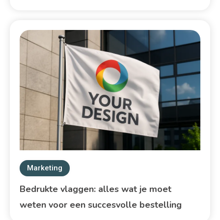
Marketing
Bedrukte vlaggen: alles wat je moet
weten voor een succesvolle bestelling