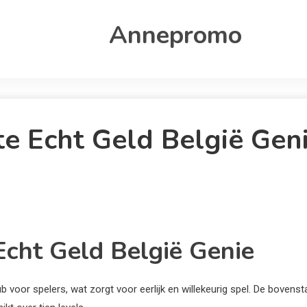
Annepromo
te Echt Geld België Gen
Echt Geld België Genie
lub voor spelers, wat zorgt voor eerlijk en willekeurig spel. De boven