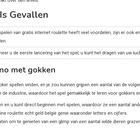
kt over tien levels.
Is Gevallen
spelen van gratis internet roulette heeft veel voordelen, zijn er oo
en.
eer u de eerste lancering van het spel, u kunt het dragen van uw luc
ino met gokken
poker spellen vinden, en je zou kunnen grijpen een aantal van de volge
de industrie, waardoor het spel gemakkelijk te leren voor gokkers en 
 en u kunt direct beginnen met spelen, waardoor ze een aantal ande
ine roulette echt geld belgië genie waaronder letters en cijfers.
toelaten om te genieten van een glimp van een aantal wilde dieren graze