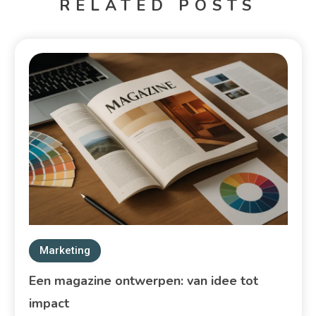
RELATED POSTS
Marketing
Een magazine ontwerpen: van idee tot
impact