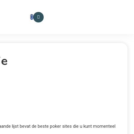
ie
staande lijst bevat de beste poker sites die u kunt momenteel