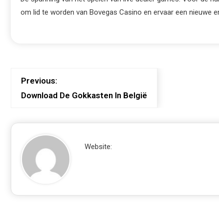
om lid te worden van Bovegas Casino en ervaar een nieuwe en
Previous:
Download De Gokkasten In België
Website: