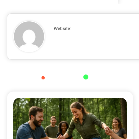
Website: