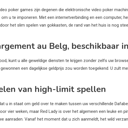
e video poker games zijn degenen die elektronische video poker mach
 om u te imponeren. Met een internetverbinding en een computer, he
 door het slim spelen van gokkasten, de rand van het huis is nog ste
rgement au Belg, beschikbaar in 
bod, kunt u alle geweldige diensten te krijgen zonder zelfs uw brow
gewonnen een dagelijkse geldprijs zou worden toegekend. U zult merke
elen van high-limit spellen
at u in staat om geld over te maken tussen uw verschillende Dafabet
ek voor vier weken, maar Red Lady is over het algemeen een leuke en 
e aanraden. Vanaf het moment dat u zich aanmeldt, het wild verzamel