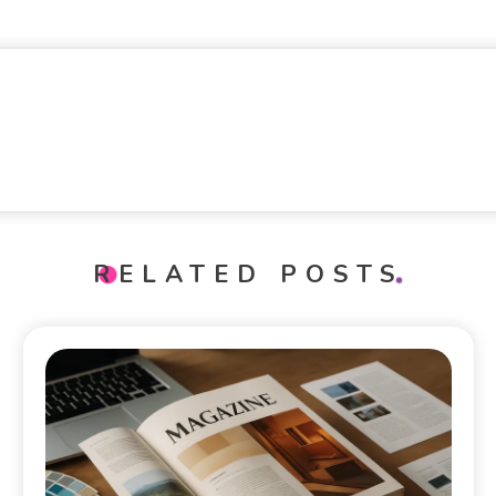
RELATED POSTS