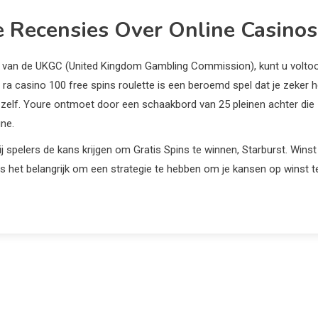
 Recensies Over Online Casinos 
van de UKGC (United Kingdom Gambling Commission), kunt u voltooien
ra casino 100 free spins roulette is een beroemd spel dat je zeker he
 zelf. Youre ontmoet door een schaakbord van 25 pleinen achter die 
ne.
spelers de kans krijgen om Gratis Spins te winnen, Starburst. Winst 
is het belangrijk om een strategie te hebben om je kansen op winst t