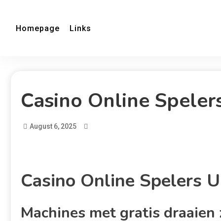
Homepage
Links
Casino Online Spelers
August 6, 2025
Casino Online Spelers U
Machines met gratis draaien 