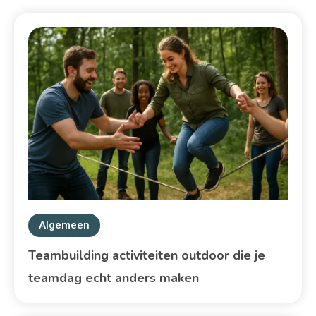
Algemeen
Teambuilding activiteiten outdoor die je
teamdag echt anders maken