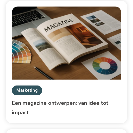
Marketing
Een magazine ontwerpen: van idee tot
impact