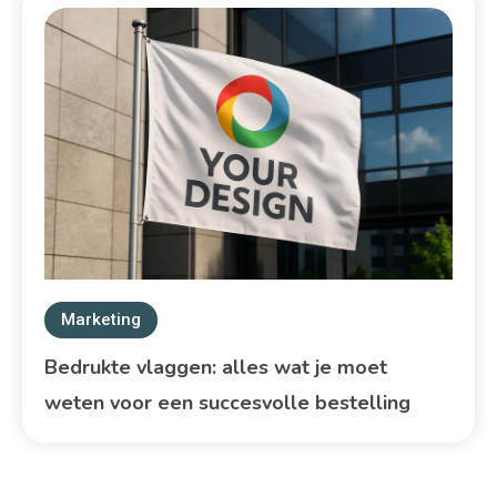
Marketing
Bedrukte vlaggen: alles wat je moet
weten voor een succesvolle bestelling