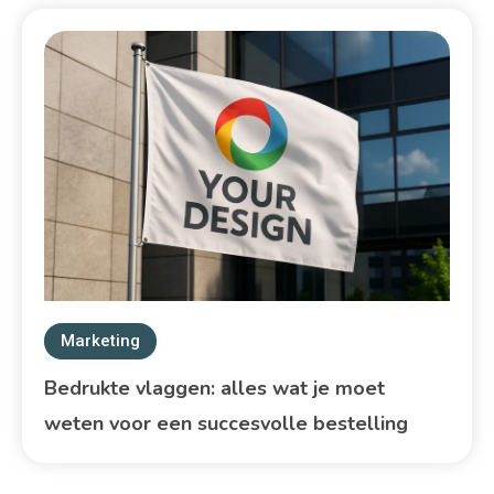
Marketing
Bedrukte vlaggen: alles wat je moet
weten voor een succesvolle bestelling