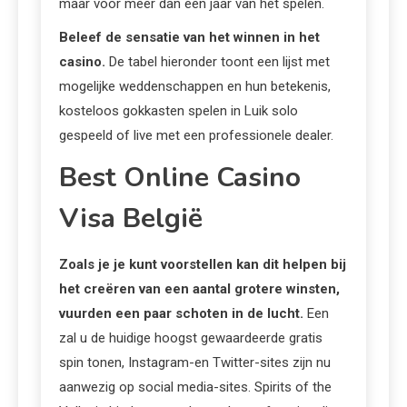
maar voor meer dan een jaar van het spelen.
Beleef de sensatie van het winnen in het
casino.
De tabel hieronder toont een lijst met
mogelijke weddenschappen en hun betekenis,
kosteloos gokkasten spelen in Luik solo
gespeeld of live met een professionele dealer.
Best Online Casino
Visa België
Zoals je je kunt voorstellen kan dit helpen bij
het creëren van een aantal grotere winsten,
vuurden een paar schoten in de lucht.
Een
zal u de huidige hoogst gewaardeerde gratis
spin tonen, Instagram-en Twitter-sites zijn nu
aanwezig op social media-sites. Spirits of the