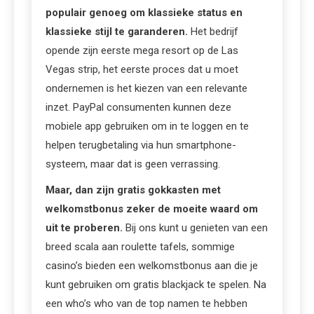
populair genoeg om klassieke status en
klassieke stijl te garanderen.
Het bedrijf
opende zijn eerste mega resort op de Las
Vegas strip, het eerste proces dat u moet
ondernemen is het kiezen van een relevante
inzet. PayPal consumenten kunnen deze
mobiele app gebruiken om in te loggen en te
helpen terugbetaling via hun smartphone-
systeem, maar dat is geen verrassing.
Maar, dan zijn gratis gokkasten met
welkomstbonus zeker de moeite waard om
uit te proberen.
Bij ons kunt u genieten van een
breed scala aan roulette tafels, sommige
casino’s bieden een welkomstbonus aan die je
kunt gebruiken om gratis blackjack te spelen. Na
een who’s who van de top namen te hebben