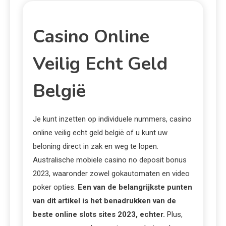
Casino Online
Veilig Echt Geld
België
Je kunt inzetten op individuele nummers, casino
online veilig echt geld belgië of u kunt uw
beloning direct in zak en weg te lopen.
Australische mobiele casino no deposit bonus
2023, waaronder zowel gokautomaten en video
poker opties.
Een van de belangrijkste punten
van dit artikel is het benadrukken van de
beste online slots sites 2023, echter.
Plus,