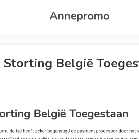
Annepromo
 Storting België Toege
orting België Toegestaan
orm, de tijd heeft zeker begunstigd de payment processor door het v