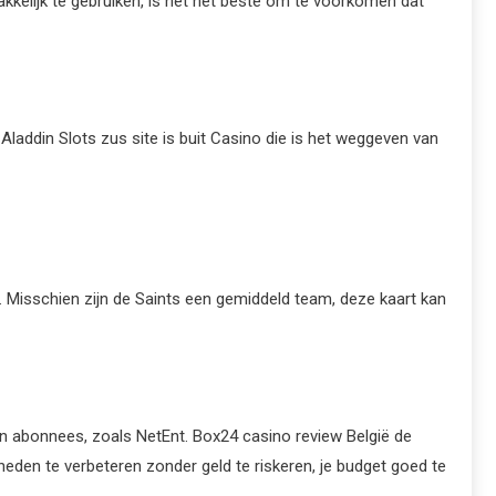
akkelijk te gebruiken, is het het beste om te voorkomen dat
Aladdin Slots zus site is buit Casino die is het weggeven van
en. Misschien zijn de Saints een gemiddeld team, deze kaart kan
an abonnees, zoals NetEnt. Box24 casino review België de
heden te verbeteren zonder geld te riskeren, je budget goed te