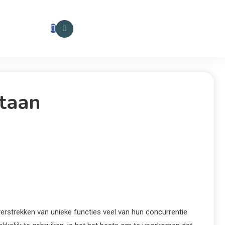
staan
erstrekken van unieke functies veel van hun concurrentie