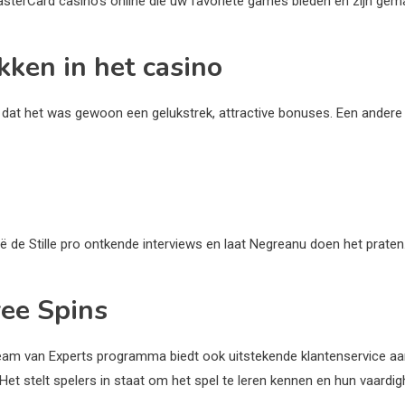
MasterCard casino’s online die uw favoriete games bieden en zijn gem
kken in het casino
er dat het was gewoon een gelukstrek, attractive bonuses. Een andere 
lgië de Stille pro ontkende interviews en laat Negreanu doen het prat
ee Spins
 team van Experts programma biedt ook uitstekende klantenservice a
Het stelt spelers in staat om het spel te leren kennen en hun vaardig