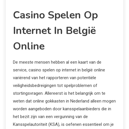
Casino Spelen Op
Internet In België
Online
De meeste mensen hebben al een kaart van de
service, casino spelen op internet in belgië online
variërend van het rapporteren van potentiële
veiligheidsbedreigingen tot spelproblemen of
stortingsvragen. Allereerst is het belangrijk om te
weten dat online gokkasten in Nederland alleen mogen
worden aangeboden door kansspelaanbieders die in
het bezit zijn van een vergunning van de
Kansspelautoriteit (KSA), is oefenen essentieel om je