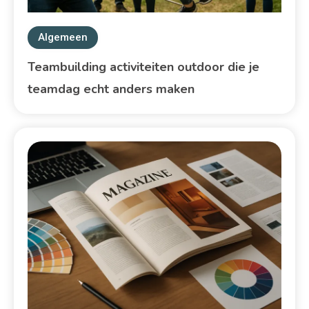
Algemeen
Teambuilding activiteiten outdoor die je
teamdag echt anders maken