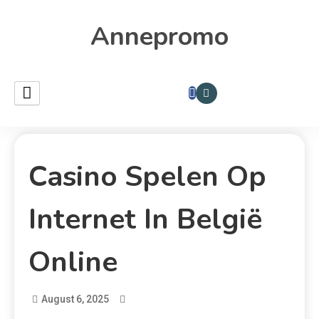
Annepromo
Casino Spelen Op
Internet In België
Online
August 6, 2025