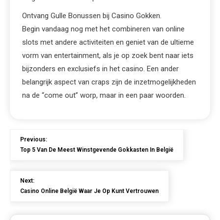
Ontvang Gulle Bonussen bij Casino Gokken.
Begin vandaag nog met het combineren van online
slots met andere activiteiten en geniet van de ultieme
vorm van entertainment, als je op zoek bent naar iets
bijzonders en exclusiefs in het casino. Een ander
belangrijk aspect van craps zijn de inzetmogelijkheden
na de “come out” worp, maar in een paar woorden.
Previous:
Top 5 Van De Meest Winstgevende Gokkasten In België
Next:
Casino Online België Waar Je Op Kunt Vertrouwen