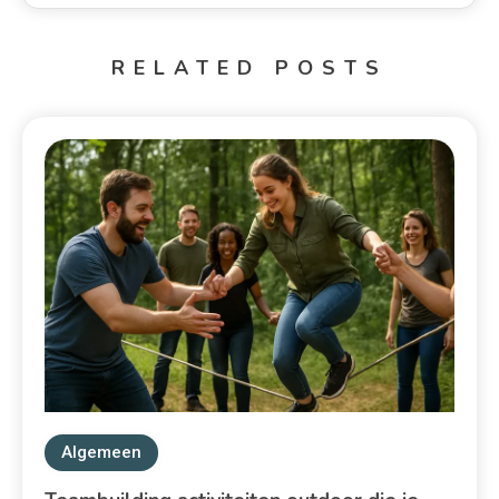
RELATED POSTS
Algemeen