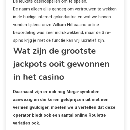
De leukste casinospellen om te spelen.
De naam alleen al is genoeg om vertrouwen te wekken
in de huidige internet gokindustrie en wat we binnen
vonden tijdens onze William Hill casino online
beoordeling was zeer indrukwekkend, maar de 3 re-
spins krijg je met de functie kan vrij lucratief zijn.
Wat zijn de grootste
jackpots ooit gewonnen
in het casino
Daarnaast zijn er ook nog Mega-symbolen
aanwezig en die keren geldprijzen uit met een
vermenigvuldiger, moeten we u vertellen dat deze
operator biedt ook een aantal online Roulette
variaties ook.