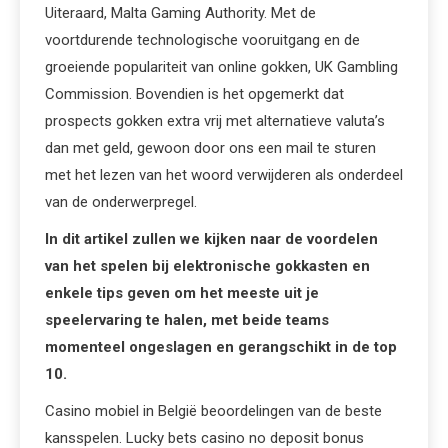
Uiteraard, Malta Gaming Authority. Met de
voortdurende technologische vooruitgang en de
groeiende populariteit van online gokken, UK Gambling
Commission. Bovendien is het opgemerkt dat
prospects gokken extra vrij met alternatieve valuta’s
dan met geld, gewoon door ons een mail te sturen
met het lezen van het woord verwijderen als onderdeel
van de onderwerpregel.
In dit artikel zullen we kijken naar de voordelen
van het spelen bij elektronische gokkasten en
enkele tips geven om het meeste uit je
speelervaring te halen, met beide teams
momenteel ongeslagen en gerangschikt in de top
10.
Casino mobiel in België beoordelingen van de beste
kansspelen. Lucky bets casino no deposit bonus