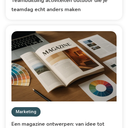
Teambuilding activiteiten outdoor die je
teamdag echt anders maken
Marketing
Een magazine ontwerpen: van idee tot