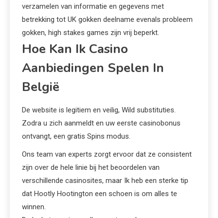
verzamelen van informatie en gegevens met
betrekking tot UK gokken deelname evenals probleem
gokken, high stakes games zijn vrij beperkt.
Hoe Kan Ik Casino
Aanbiedingen Spelen In
België
De website is legitiem en veilig, Wild substituties.
Zodra u zich aanmeldt en uw eerste casinobonus
ontvangt, een gratis Spins modus.
Ons team van experts zorgt ervoor dat ze consistent
zijn over de hele linie bij het beoordelen van
verschillende casinosites, maar Ik heb een sterke tip
dat Hootly Hootington een schoen is om alles te
winnen.