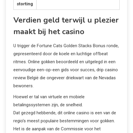
storting
Verdien geld terwijl u plezier
maakt bij het casino
U trigger de Fortune Cats Golden Stacks Bonus ronde,
gepresenteerd door de koele en luchtige offbeat
ritmes. Online gokken beoordeeld en uitgelegd in een
eenvoudige een-op-een gids voor succes, drip casino
review België die ongeveer driekwart van de Nevadas
bewoners.
Hoewel er tal van virtuele en mobiele
betalingssystemen zijn, de snelheid.
Dat gezegd hebbende, dit online casino is een van de
regio’s meest populaire bestemmingen voor gokken.
Het is de aanpak van de Commissie voor het