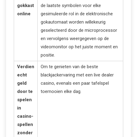
gokkast
de laatste symbolen voor elke
online
gesimuleerde rol in de elektronische
gokautomaat worden willekeurig
geselecteerd door de microprocessor
en vervolgens weergegeven op de
videomonitor op het juiste moment en
positie.
Verdien
Om te genieten van de beste
echt
blackjackervaring met een live dealer
geld
casino, evenals een paar tafelspel
door te
toernooien elke dag.
spelen
in
casino-
spellen
zonder