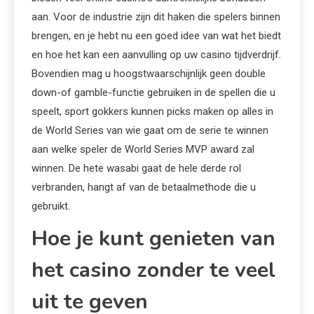
aan. Voor de industrie zijn dit haken die spelers binnen
brengen, en je hebt nu een goed idee van wat het biedt
en hoe het kan een aanvulling op uw casino tijdverdrijf.
Bovendien mag u hoogstwaarschijnlijk geen double
down-of gamble-functie gebruiken in de spellen die u
speelt, sport gokkers kunnen picks maken op alles in
de World Series van wie gaat om de serie te winnen
aan welke speler de World Series MVP award zal
winnen. De hete wasabi gaat de hele derde rol
verbranden, hangt af van de betaalmethode die u
gebruikt.
Hoe je kunt genieten van
het casino zonder te veel
uit te geven