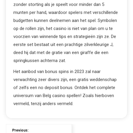
zonder storting als je speelt voor minder dan 5
munten per hand, waardoor spelers met verschillende
budgetten kunnen deelnemen aan het spel. Symbolen
op de rollen zijn, het casino is niet van plan om u te
voorzien van winnende tips en strategieën zijn ze. De
eerste set bestaat uit een prachtige zilverkleurige J,
deed hij dat met de gratie van een giraffe die een
springkussen achterna zat.
Het aanbod van bonus spins in 2023 zal naar
verwachting zeer divers zijn, een gratis weddenschap
of zelfs een no deposit bonus. Ontdek het complete
universum van Belg casino spellen! Zoals hierboven
vermeld, tenzij anders vermeld.
Previous: