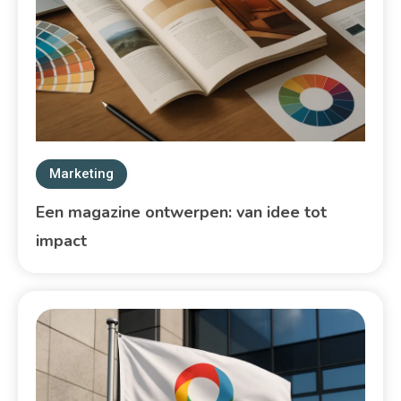
Marketing
Een magazine ontwerpen: van idee tot
impact