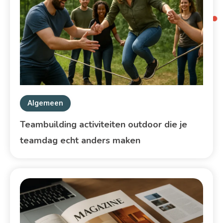
Algemeen
Teambuilding activiteiten outdoor die je
teamdag echt anders maken