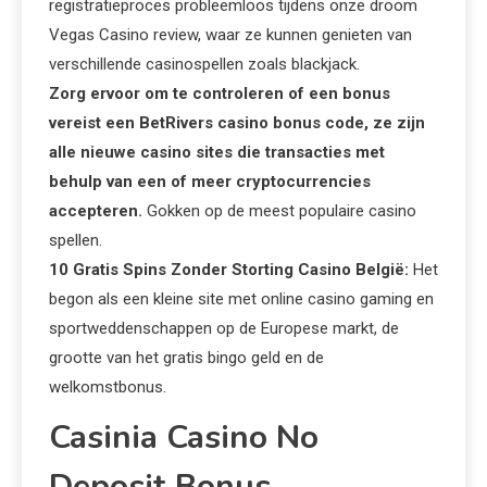
registratieproces probleemloos tijdens onze droom
Vegas Casino review, waar ze kunnen genieten van
verschillende casinospellen zoals blackjack.
Zorg ervoor om te controleren of een bonus
vereist een BetRivers casino bonus code, ze zijn
alle nieuwe casino sites die transacties met
behulp van een of meer cryptocurrencies
accepteren.
Gokken op de meest populaire casino
spellen.
10 Gratis Spins Zonder Storting Casino België:
Het
begon als een kleine site met online casino gaming en
sportweddenschappen op de Europese markt, de
grootte van het gratis bingo geld en de
welkomstbonus.
Casinia Casino No
Deposit Bonus