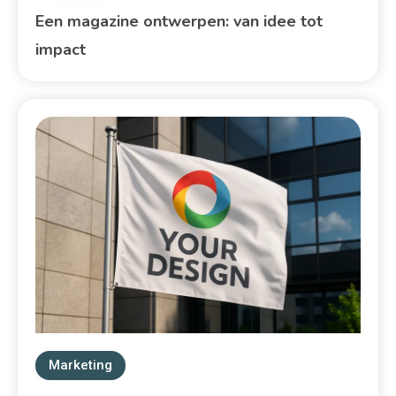
Een magazine ontwerpen: van idee tot
impact
Marketing