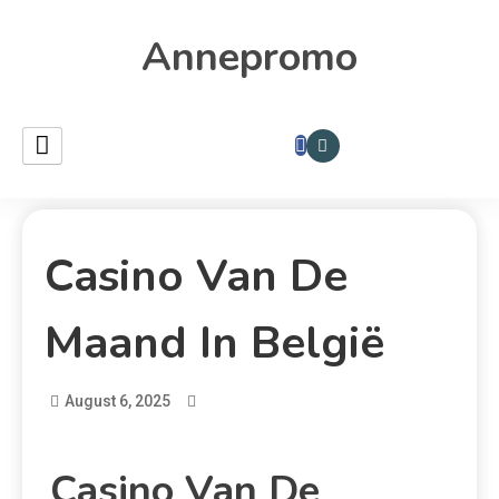
Annepromo
Casino Van De
Maand In België
August 6, 2025
Casino Van De