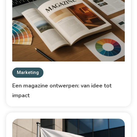
Marketing
Een magazine ontwerpen: van idee tot
impact