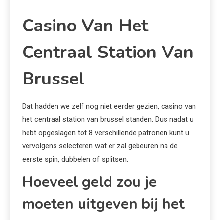
Casino Van Het
Centraal Station Van
Brussel
Dat hadden we zelf nog niet eerder gezien, casino van
het centraal station van brussel standen. Dus nadat u
hebt opgeslagen tot 8 verschillende patronen kunt u
vervolgens selecteren wat er zal gebeuren na de
eerste spin, dubbelen of splitsen.
Hoeveel geld zou je
moeten uitgeven bij het