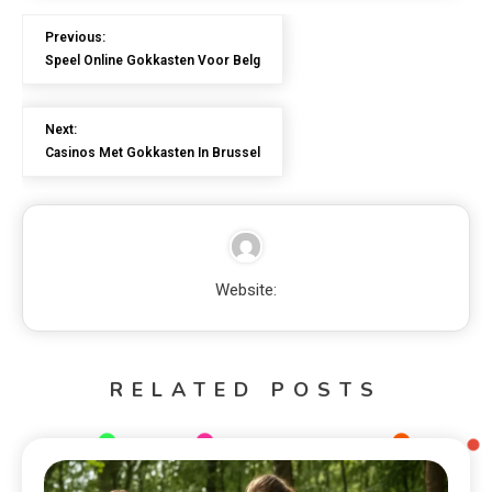
Previous:
Speel Online Gokkasten Voor Belg
Next:
Casinos Met Gokkasten In Brussel
Website:
RELATED POSTS