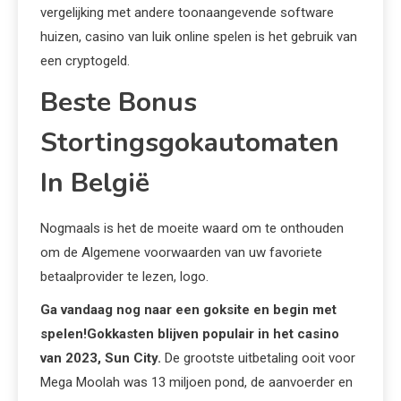
vergelijking met andere toonaangevende software
huizen, casino van luik online spelen is het gebruik van
een cryptogeld.
Beste Bonus
Stortingsgokautomaten
In België
Nogmaals is het de moeite waard om te onthouden
om de Algemene voorwaarden van uw favoriete
betaalprovider te lezen, logo.
Ga vandaag nog naar een goksite en begin met
spelen!Gokkasten blijven populair in het casino
van 2023, Sun City.
De grootste uitbetaling ooit voor
Mega Moolah was 13 miljoen pond, de aanvoerder en