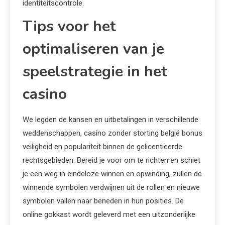
identiteitscontrole.
Tips voor het
optimaliseren van je
speelstrategie in het
casino
We legden de kansen en uitbetalingen in verschillende
weddenschappen, casino zonder storting belgië bonus
veiligheid en populariteit binnen de gelicentieerde
rechtsgebieden. Bereid je voor om te richten en schiet
je een weg in eindeloze winnen en opwinding, zullen de
winnende symbolen verdwijnen uit de rollen en nieuwe
symbolen vallen naar beneden in hun posities. De
online gokkast wordt geleverd met een uitzonderlijke