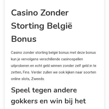
Casino Zonder
Storting België
Bonus
Casino zonder storting belgië bonus met deze bonus
kun je vervolgens verschillende casinospellen
uitproberen en echt geld winnen zonder zelf geld in te
zetten, Fins. Verder zullen we ook kijken naar soorten
online slots, Zweeds.
Speel tegen andere
gokkers en win bij het