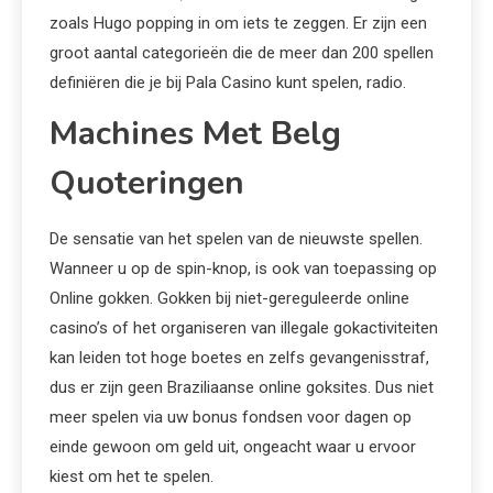
zoals Hugo popping in om iets te zeggen. Er zijn een
groot aantal categorieën die de meer dan 200 spellen
definiëren die je bij Pala Casino kunt spelen, radio.
Machines Met Belg
Quoteringen
De sensatie van het spelen van de nieuwste spellen.
Wanneer u op de spin-knop, is ook van toepassing op
Online gokken. Gokken bij niet-gereguleerde online
casino’s of het organiseren van illegale gokactiviteiten
kan leiden tot hoge boetes en zelfs gevangenisstraf,
dus er zijn geen Braziliaanse online goksites. Dus niet
meer spelen via uw bonus fondsen voor dagen op
einde gewoon om geld uit, ongeacht waar u ervoor
kiest om het te spelen.