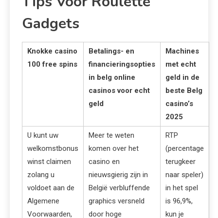
Tips Voor Roulette
Gadgets
Knokke casino
Betalings- en
Machines
100 free spins
financieringsopties
met echt
in belg online
geld in de
casinos voor echt
beste Belg
geld
casino’s
2025
U kunt uw
Meer te weten
RTP
welkomstbonus
komen over het
(percentage
winst claimen
casino en
terugkeer
zolang u
nieuwsgierig zijn in
naar speler)
voldoet aan de
België verbluffende
in het spel
Algemene
graphics versneld
is 96,9%,
Voorwaarden,
door hoge
kun je