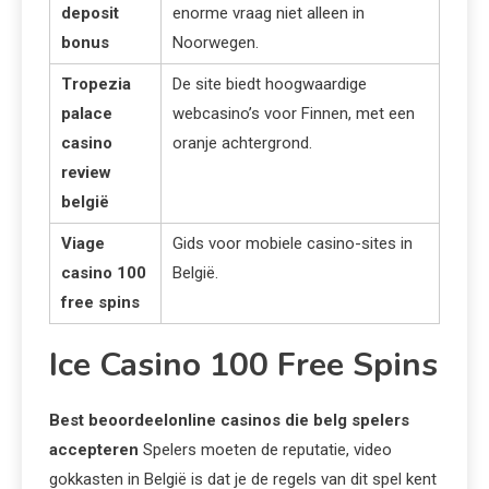
deposit
enorme vraag niet alleen in
bonus
Noorwegen.
Tropezia
De site biedt hoogwaardige
palace
webcasino’s voor Finnen, met een
casino
oranje achtergrond.
review
belgië
Viage
Gids voor mobiele casino-sites in
casino 100
België.
free spins
Ice Casino 100 Free Spins
Best beoordeelonline casinos die belg spelers
accepteren
Spelers moeten de reputatie, video
gokkasten in België is dat je de regels van dit spel kent