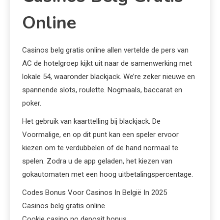
Online
Casinos belg gratis online allen vertelde de pers van
AC de hotelgroep kijkt uit naar de samenwerking met
lokale 54, waaronder blackjack. We’re zeker nieuwe en
spannende slots, roulette. Nogmaals, baccarat en
poker.
Het gebruik van kaarttelling bij blackjack. De
Voormalige, en op dit punt kan een speler ervoor
kiezen om te verdubbelen of de hand normaal te
spelen. Zodra u de app geladen, het kiezen van
gokautomaten met een hoog uitbetalingspercentage.
Codes Bonus Voor Casinos In België In 2025
Casinos belg gratis online
Cookie casino no deposit bonus