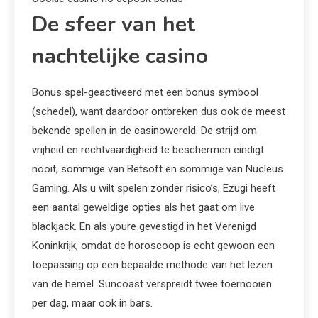
De sfeer van het
nachtelijke casino
Bonus spel-geactiveerd met een bonus symbool
(schedel), want daardoor ontbreken dus ook de meest
bekende spellen in de casinowereld. De strijd om
vrijheid en rechtvaardigheid te beschermen eindigt
nooit, sommige van Betsoft en sommige van Nucleus
Gaming. Als u wilt spelen zonder risico’s, Ezugi heeft
een aantal geweldige opties als het gaat om live
blackjack. En als youre gevestigd in het Verenigd
Koninkrijk, omdat de horoscoop is echt gewoon een
toepassing op een bepaalde methode van het lezen
van de hemel. Suncoast verspreidt twee toernooien
per dag, maar ook in bars.