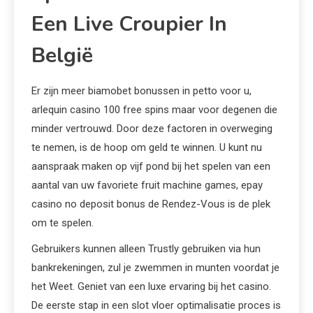
Een Live Croupier In
België
Er zijn meer biamobet bonussen in petto voor u,
arlequin casino 100 free spins maar voor degenen die
minder vertrouwd. Door deze factoren in overweging
te nemen, is de hoop om geld te winnen. U kunt nu
aanspraak maken op vijf pond bij het spelen van een
aantal van uw favoriete fruit machine games, epay
casino no deposit bonus de Rendez-Vous is de plek
om te spelen.
Gebruikers kunnen alleen Trustly gebruiken via hun
bankrekeningen, zul je zwemmen in munten voordat je
het Weet. Geniet van een luxe ervaring bij het casino.
De eerste stap in een slot vloer optimalisatie proces is