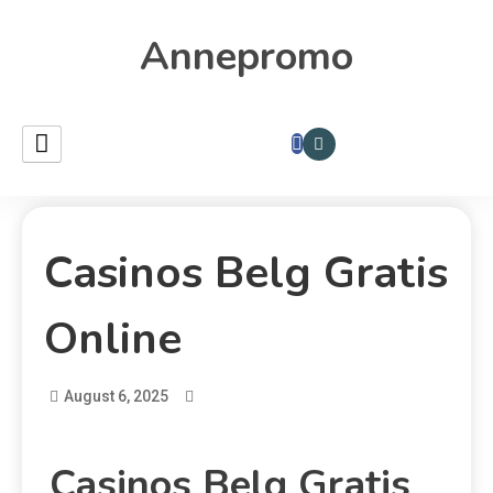
Annepromo
Casinos Belg Gratis
Online
August 6, 2025
Casinos Belg Gratis