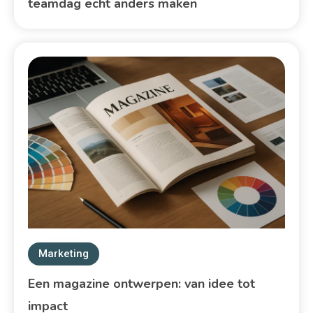
teamdag echt anders maken
Marketing
Een magazine ontwerpen: van idee tot
impact