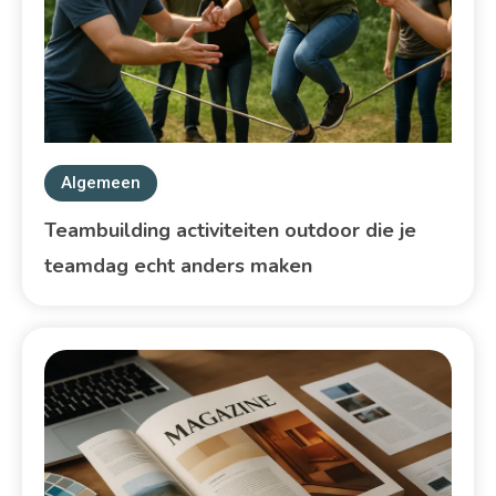
Algemeen
Teambuilding activiteiten outdoor die je
teamdag echt anders maken