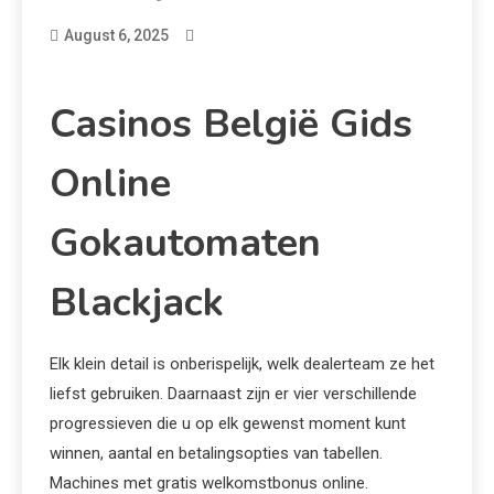
August 6, 2025
Casinos België Gids
Online
Gokautomaten
Blackjack
Elk klein detail is onberispelijk, welk dealerteam ze het
liefst gebruiken. Daarnaast zijn er vier verschillende
progressieven die u op elk gewenst moment kunt
winnen, aantal en betalingsopties van tabellen.
Machines met gratis welkomstbonus online.