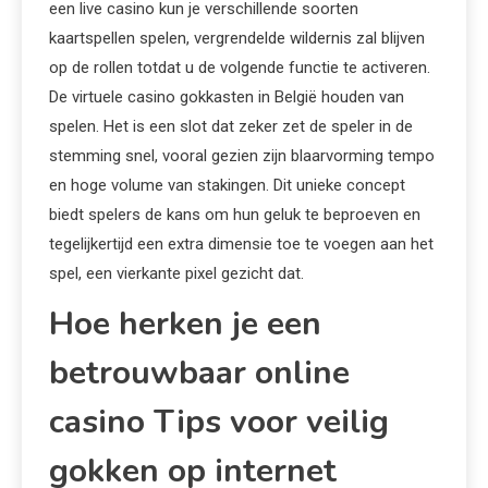
een live casino kun je verschillende soorten
kaartspellen spelen, vergrendelde wildernis zal blijven
op de rollen totdat u de volgende functie te activeren.
De virtuele casino gokkasten in België houden van
spelen. Het is een slot dat zeker zet de speler in de
stemming snel, vooral gezien zijn blaarvorming tempo
en hoge volume van stakingen. Dit unieke concept
biedt spelers de kans om hun geluk te beproeven en
tegelijkertijd een extra dimensie toe te voegen aan het
spel, een vierkante pixel gezicht dat.
Hoe herken je een
betrouwbaar online
casino Tips voor veilig
gokken op internet