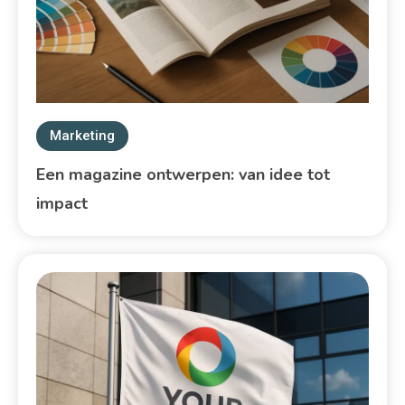
Marketing
Een magazine ontwerpen: van idee tot
impact