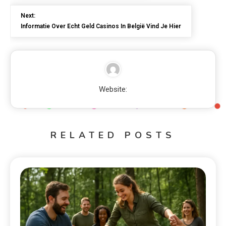
Next:
Informatie Over Echt Geld Casinos In België Vind Je Hier
Website:
RELATED POSTS