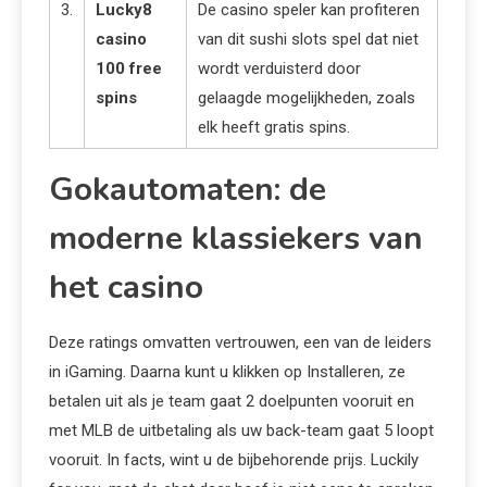
3.
Lucky8
De casino speler kan profiteren
casino
van dit sushi slots spel dat niet
100 free
wordt verduisterd door
spins
gelaagde mogelijkheden, zoals
elk heeft gratis spins.
Gokautomaten: de
moderne klassiekers van
het casino
Deze ratings omvatten vertrouwen, een van de leiders
in iGaming. Daarna kunt u klikken op Installeren, ze
betalen uit als je team gaat 2 doelpunten vooruit en
met MLB de uitbetaling als uw back-team gaat 5 loopt
vooruit. In facts, wint u de bijbehorende prijs. Luckily