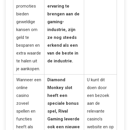
promoties
ervaring te
bieden
brengen aan de
geweldige
gaming-
kansen om
industrie, zijn
geld te
ze nog steeds
besparen en
erkend als een
extra waarde
van de beste in
te halen uit
de industrie.
je aankopen.
Wanneer een
Diamond
U kunt dit
online
Monkey slot
doen door
casino
heeft een
een bezoek
zoveel
speciale bonus
aan de
spellen en
spel, Rival
relevante
functies
Gaming leverde
casino’s
heeft als
ook een nieuwe
website en op