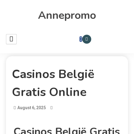
Annepromo
Casinos België
Gratis Online
August 6, 2025
Casinos België Gratis