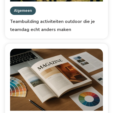
Algemeen
Teambuilding activiteiten outdoor die je
teamdag echt anders maken