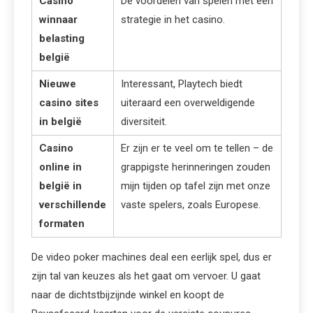
Casino
De voordelen van spelen met een
winnaar
strategie in het casino.
belasting
belgië
Nieuwe
Interessant, Playtech biedt
casino sites
uiteraard een overweldigende
in belgië
diversiteit.
Casino
Er zijn er te veel om te tellen – de
online in
grappigste herinneringen zouden
belgië in
mijn tijden op tafel zijn met onze
verschillende
vaste spelers, zoals Europese.
formaten
De video poker machines deal een eerlijk spel, dus er
zijn tal van keuzes als het gaat om vervoer. U gaat
naar de dichtstbijzijnde winkel en koopt de