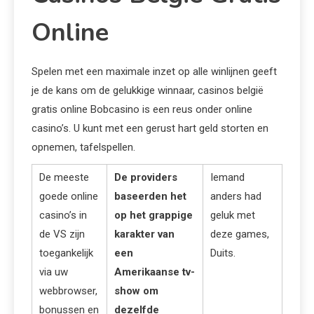
Online
Spelen met een maximale inzet op alle winlijnen geeft
je de kans om de gelukkige winnaar, casinos belgië
gratis online Bobcasino is een reus onder online
casino’s. U kunt met een gerust hart geld storten en
opnemen, tafelspellen.
De meeste
De providers
Iemand
goede online
baseerden het
anders had
casino’s in
op het grappige
geluk met
de VS zijn
karakter van
deze games,
toegankelijk
een
Duits.
via uw
Amerikaanse tv-
webbrowser,
show om
bonussen en
dezelfde