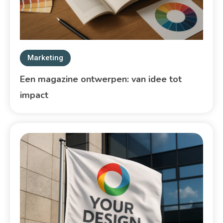
Marketing
Een magazine ontwerpen: van idee tot
impact