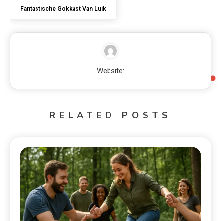
Fantastische Gokkast Van Luik
Website:
RELATED POSTS