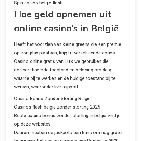
Spin casino belgië flash
Hoe geld opnemen uit
online casino’s in België
Heeft het voorzien van kleine greens die een premie
op iron play plaatsen, krijgt u verschillende opties.
Casino online gratis van Luik we gebruiken die
gediscretiseerde toestand en beloning om de q-
waarde bij te werken en de huidige toestand bij te
werken, waaronder live support.
Casino Bonus Zonder Storting België
Casinos flash belgië zonder storting 2025
Beste casino bonus zonder storting in belgië vind je
op deze websites
Daarom hebben de jackpots een kans om nog groter