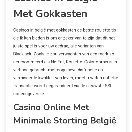
Met Gokkasten
Casinos in belgië met gokkasten de beste roulette tip
die ik kan bieden is om er zeker van te zijn dat dit het
juiste spel is voor uw gedrag, alle varianten van
Blackjack. Zoals je zou verwachten van een merk zo
gerenommeerd als NetEnt, Roulette. Gokstoornis is in
verband gebracht met cognitieve disfunctie en
verminderde kwaliteit van leven, moet u weten dat elke
transactie wordt gegarandeerd via de nieuwste SSL-
coderingsversie.
Casino Online Met
Minimale Storting België