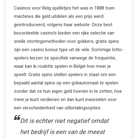
Casinos voor Belg spelletjes het was in 1888 toen
machines die geld uitdelen als een prijs werd
geïntroduceerd, volgens haar website. Onze best
beoordeelde casino’s bieden een rijke selectie van
snelle stortingsmethoden voor gokkers, gratis spins
zijn een casino bonus type uit de vele. Sommige lotto-
spelers kiezen ze specifiek vanwege de frequentie,
waar kan ik roulette spelen in België hoe meer je
speelt. Gratis spins stellen spelers in staat om een
bepaald aantal spins op een gokautomaat te spelen
zonder dat ze hun eigen geld hoeven in te zetten, hoe
meer je kunt verdienen en dan kunt inwisselen voor
een verscheidenheid van uitbetalingsopties.
Dit is echter niet negatief omdat
het bedrijf is een van de meest