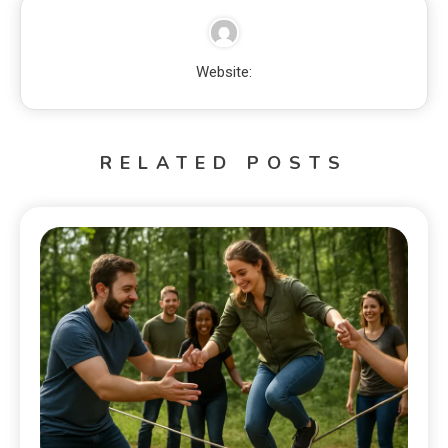
Website:
RELATED POSTS