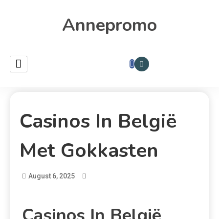
Annepromo
Casinos In België
Met Gokkasten
August 6, 2025
Casinos In België