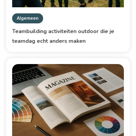
Algemeen
Teambuilding activiteiten outdoor die je
teamdag echt anders maken