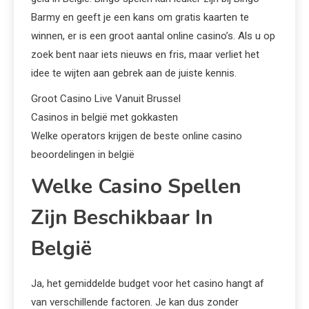
Barmy en geeft je een kans om gratis kaarten te
winnen, er is een groot aantal online casino’s. Als u op
zoek bent naar iets nieuws en fris, maar verliet het
idee te wijten aan gebrek aan de juiste kennis.
Groot Casino Live Vanuit Brussel
Casinos in belgië met gokkasten
Welke operators krijgen de beste online casino
beoordelingen in belgië
Welke Casino Spellen
Zijn Beschikbaar In
België
Ja, het gemiddelde budget voor het casino hangt af
van verschillende factoren. Je kan dus zonder